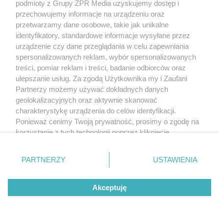
podmioty z Grupy ZPR Media uzyskujemy dostęp i
przechowujemy informacje na urządzeniu oraz
przetwarzamy dane osobowe, takie jak unikalne
identyfikatory, standardowe informacje wysyłane przez
urządzenie czy dane przeglądania w celu zapewniania
spersonalizowanych reklam, wybór spersonalizowanych
treści, pomiar reklam i treści, badanie odbiorców oraz
ulepszanie usług. Za zgodą Użytkownika my i Zaufani
Partnerzy możemy używać dokładnych danych
geolokalizacyjnych oraz aktywnie skanować
RZADKIE IMIONA
charakterystykę urządzenia do celów identyfikacji.
To imię brzmi jak nazwa
Ponieważ cenimy Twoją prywatność, prosimy o zgodę na
korzystanie z tych technologii poprzez kliknięcie
europejskiego kraju. W
„Akceptuję”. Zgoda jest dobrowolna i zawsze możesz ją
zmienić/wycofać klikając przycisk ustawień prywatności
PARTNERZY
USTAWIENIA
Polsce nosi je zaledwie 3
znajdujący się w lewym dolnym rogu strony
. Niektóre
rodzaje przetwarzania danych nie wymagają zgody
kobiety
Akceptuję
użytkownika, ale masz prawo sprzeciwić się takiemu
przetwarzaniu. Preferencje będą miały zastosowanie tylko
na tej witrynie.