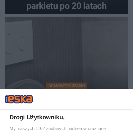
parkietu po 20 latach
DOMOWE PORZĄDKI
Hiszpański sposób na czystą
toaletę. Rozpuszcza kamień i
Drogi Użytkowniku,
osady przez noc
My, naszych 1162 zaufanych partnerów oraz inne