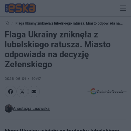
Flaga Ukrainy zniknęła z lubelskiego ratusza. Miasto odpowiada na
decyzję Zełenskiego
Flaga Ukrainy zniknęła z
lubelskiego ratusza. Miasto
odpowiada na decyzję
Zełenskiego
2026-06-01
10:17
Dodaj do Google
Anastazja Lisowska
Flaga Ukrainy wisiała na budynku lubelskiego