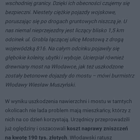
wschodniej granicy. Dzięki ich obecności czujemy się
bezpieczni. Niestety ciężkie pojazdy wojskowe,
poruszając się po drogach gruntowych niszczą je. U
nas niemal nieprzejezdny jest liczący blisko 1,5 km
odcinek ul. Grobla łączącej ulicę Mostową z drogą
wojewódzką 816. Na całym odcinku pojawiły się
głębokie koleiny, ubytki i wyboje. Ucierpiał również
drewniany most na Włodawce, jak też uszkodzone
zostały betonowe dojazdy do mostu – mówi burmistrz
Włodawy Wiesław Muszyński.
W wyniku uszkodzenia nawierzchni i mostu w tamtych
okolicach nie lada problem mają mieszkańcy, którzy z
nich na co dzień korzystają. Urzędnicy przeprowadzili
już oględziny i oszacowali
koszt naprawy zniszczeń
na kwotę 190 tys. złotych
. Włodawski ratusz