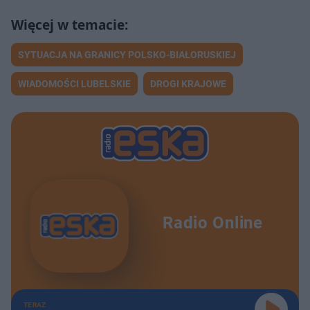
SYTUACJA NA GRANICY POLSKO-BIAŁORUSKIEJ
WIADOMOŚCI LUBELSKIE
DROGI KRAJOWE
Radio Online
TERAZ