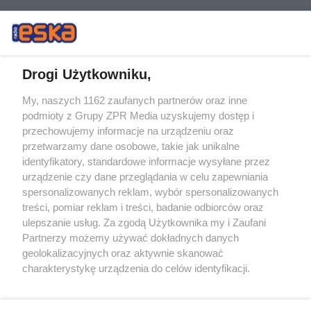
Drogi Użytkowniku,
My, naszych 1162 zaufanych partnerów oraz inne
Żaden utwór zamieszczony w serwisie nie może być powielany i
podmioty z Grupy ZPR Media uzyskujemy dostęp i
rozpowszechniany lub dalej rozpowszechniany w jakikolwiek sposób (w
tym także elektroniczny lub mechaniczny) na jakimkolwiek polu
przechowujemy informacje na urządzeniu oraz
eksploatacji w jakiejkolwiek formie, włącznie z umieszczaniem w
przetwarzamy dane osobowe, takie jak unikalne
Internecie bez pisemnej zgody właściciela praw. Jakiekolwiek użycie lub
identyfikatory, standardowe informacje wysyłane przez
wykorzystanie utworów w całości lub w części z naruszeniem prawa,
tzn. bez właściwej zgody, jest zabronione pod groźbą kary i może być
urządzenie czy dane przeglądania w celu zapewniania
ścigane prawnie.
spersonalizowanych reklam, wybór spersonalizowanych
treści, pomiar reklam i treści, badanie odbiorców oraz
ulepszanie usług. Za zgodą Użytkownika my i Zaufani
Partnerzy możemy używać dokładnych danych
geolokalizacyjnych oraz aktywnie skanować
charakterystykę urządzenia do celów identyfikacji.
Ponieważ cenimy Twoją prywatność, prosimy o zgodę na
O nas
korzystanie z tych technologii poprzez kliknięcie
Informacje prawne