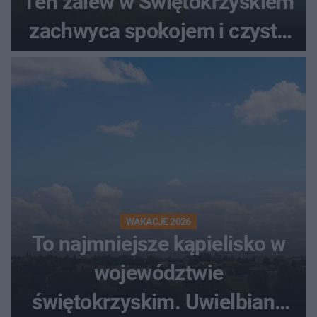
Ten zalew w Świętokrzyskiem
zachwyca spokojem i czystą
wodą
WAKACJE 2026
To najmniejsze kąpielisko w
województwie
świętokrzyskim. Uwielbiany