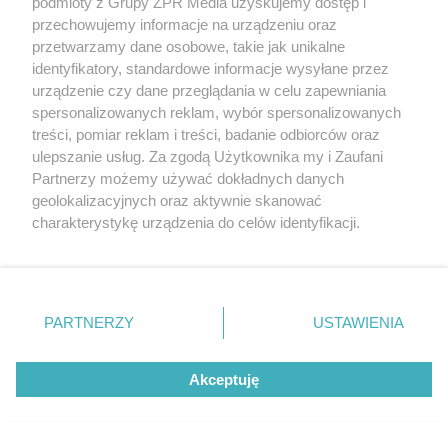
podmioty z Grupy ZPR Media uzyskujemy dostęp i
przechowujemy informacje na urządzeniu oraz
przetwarzamy dane osobowe, takie jak unikalne
identyfikatory, standardowe informacje wysyłane przez
urządzenie czy dane przeglądania w celu zapewniania
spersonalizowanych reklam, wybór spersonalizowanych
treści, pomiar reklam i treści, badanie odbiorców oraz
ulepszanie usług. Za zgodą Użytkownika my i Zaufani
Partnerzy możemy używać dokładnych danych
geolokalizacyjnych oraz aktywnie skanować
charakterystykę urządzenia do celów identyfikacji.
Ponieważ cenimy Twoją prywatność, prosimy o zgodę na
korzystanie z tych technologii poprzez kliknięcie
„Akceptuję”. Zgoda jest dobrowolna i zawsze możesz ją
zmienić/wycofać klikając przycisk ustawień prywatności
PARTNERZY
USTAWIENIA
znajdujący się w lewym dolnym rogu strony
. Niektóre
rodzaje przetwarzania danych nie wymagają zgody
Akceptuję
użytkownika, ale masz prawo sprzeciwić się takiemu
przetwarzaniu. Preferencje będą miały zastosowanie tylko
na tej witrynie.