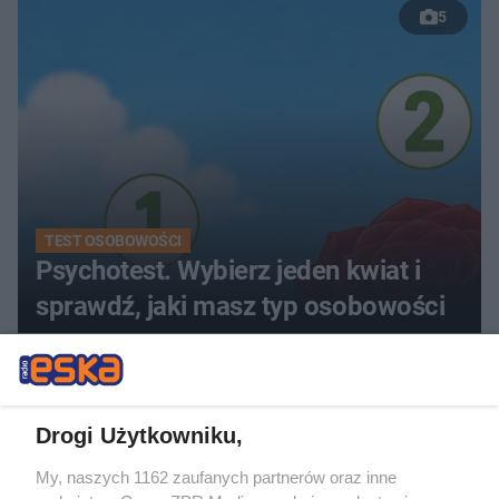
5
TEST OSOBOWOŚCI
Psychotest. Wybierz jeden kwiat i
sprawdź, jaki masz typ osobowości
ZOBACZ WIĘCEJ
Drogi Użytkowniku,
My, naszych 1162 zaufanych partnerów oraz inne