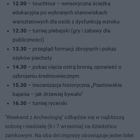
12.00
– touchtour – sensoryczna ścieżka
edukacyjna po wybranych stanowiskach
warsztatowych dla osób z dysfunkcją wzroku
12.30
– turniej plebejski (gry i zabawy dla
publiczności)
13.30
– przegląd formacji zbrojnych i pokaz
szyków piechoty
14.30
– pokaz cięcia ostrą bronią, opowieść o
uzbrojeniu średniowiecznym
15.30
– inscenizacja historyczna „Piastowskie
bajania – jak drzewiej bywało”
16.30
– turniej rycerski
"Weekend z Archeologią" odbędzie się w najbliższą
sobotę i niedzielę (6 i 7 września) na dziedzińcu
zamkowym. Na oba dni imprezy obowiązuje jeden bilet