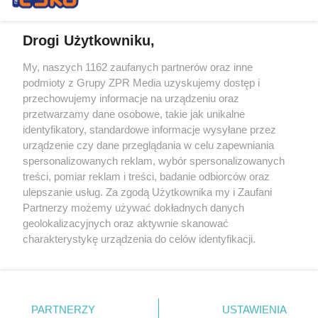
Drogi Użytkowniku,
My, naszych 1162 zaufanych partnerów oraz inne
Żaden utwór zamieszczony w serwisie nie może być powielany i
podmioty z Grupy ZPR Media uzyskujemy dostęp i
rozpowszechniany lub dalej rozpowszechniany w jakikolwiek sposób (w
przechowujemy informacje na urządzeniu oraz
tym także elektroniczny lub mechaniczny) na jakimkolwiek polu
eksploatacji w jakiejkolwiek formie, włącznie z umieszczaniem w
przetwarzamy dane osobowe, takie jak unikalne
Internecie bez pisemnej zgody właściciela praw. Jakiekolwiek użycie lub
identyfikatory, standardowe informacje wysyłane przez
wykorzystanie utworów w całości lub w części z naruszeniem prawa,
tzn. bez właściwej zgody, jest zabronione pod groźbą kary i może być
urządzenie czy dane przeglądania w celu zapewniania
ścigane prawnie.
spersonalizowanych reklam, wybór spersonalizowanych
treści, pomiar reklam i treści, badanie odbiorców oraz
ulepszanie usług. Za zgodą Użytkownika my i Zaufani
Partnerzy możemy używać dokładnych danych
geolokalizacyjnych oraz aktywnie skanować
charakterystykę urządzenia do celów identyfikacji.
Ponieważ cenimy Twoją prywatność, prosimy o zgodę na
O nas
korzystanie z tych technologii poprzez kliknięcie
Informacje prawne
„Akceptuję”. Zgoda jest dobrowolna i zawsze możesz ją
zmienić/wycofać klikając przycisk ustawień prywatności
PARTNERZY
USTAWIENIA
Nasze serwisy