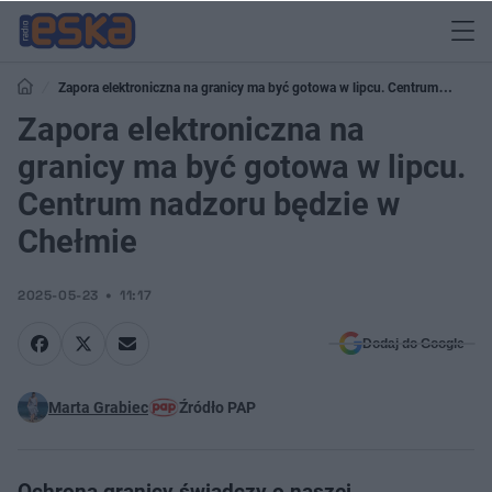
Zapora elektroniczna na granicy ma być gotowa w lipcu. Centrum
nadzoru będzie w Chełmie
Zapora elektroniczna na
granicy ma być gotowa w lipcu.
Centrum nadzoru będzie w
Chełmie
2025-05-23
11:17
Dodaj do Google
Marta Grabiec
Źródło PAP
Ochrona granicy świadczy o naszej