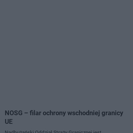
NOSG – filar ochrony wschodniej granicy
UE
Nadbużański Oddział Straży Granicznej jest