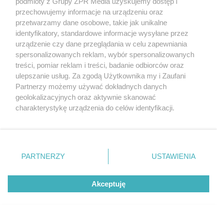
podmioty z Grupy ZPR Media uzyskujemy dostęp i
ZOBACZ WIĘCEJ
przechowujemy informacje na urządzeniu oraz
przetwarzamy dane osobowe, takie jak unikalne
identyfikatory, standardowe informacje wysyłane przez
urządzenie czy dane przeglądania w celu zapewniania
spersonalizowanych reklam, wybór spersonalizowanych
treści, pomiar reklam i treści, badanie odbiorców oraz
ulepszanie usług. Za zgodą Użytkownika my i Zaufani
Partnerzy możemy używać dokładnych danych
geolokalizacyjnych oraz aktywnie skanować
charakterystykę urządzenia do celów identyfikacji.
Ponieważ cenimy Twoją prywatność, prosimy o zgodę na
korzystanie z tych technologii poprzez kliknięcie
„Akceptuję”. Zgoda jest dobrowolna i zawsze możesz ją
zmienić/wycofać klikając przycisk ustawień prywatności
PARTNERZY
USTAWIENIA
znajdujący się w lewym dolnym rogu strony
. Niektóre
rodzaje przetwarzania danych nie wymagają zgody
Akceptuję
użytkownika, ale masz prawo sprzeciwić się takiemu
przetwarzaniu. Preferencje będą miały zastosowanie tylko
na tej witrynie.