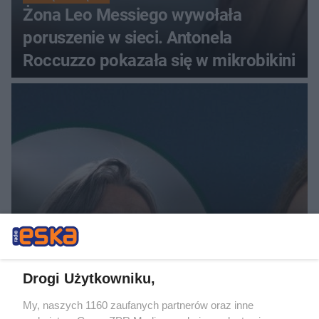
Żona Leo Messiego wywołała
poruszenie w sieci. Antonela
Roccuzzo pokazała się w mikrobikini
EWA WOYDYŁŁO PRZEPRASZA
Ewa Woydyłło kaja się po
skandalicznych słowach o Idze
Drogi Użytkowniku,
Świątek. "Jest mi wstyd"
My, naszych 1160 zaufanych partnerów oraz inne