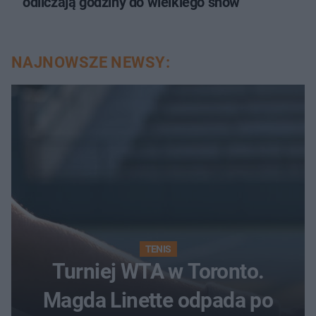
odliczają godziny do wielkiego show
NAJNOWSZE NEWSY:
TENIS
Turniej WTA w Toronto.
Magda Linette odpada po