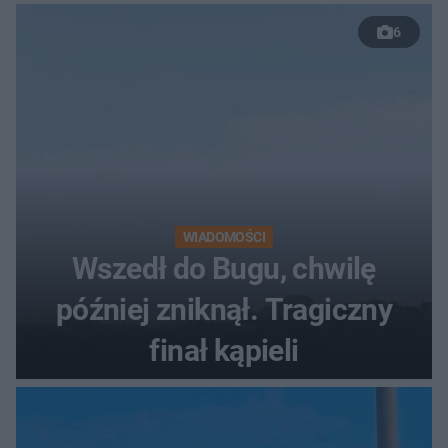
50 %!"
6
WIADOMOŚCI
Wszedł do Bugu, chwilę
później zniknął. Tragiczny
finał kąpieli