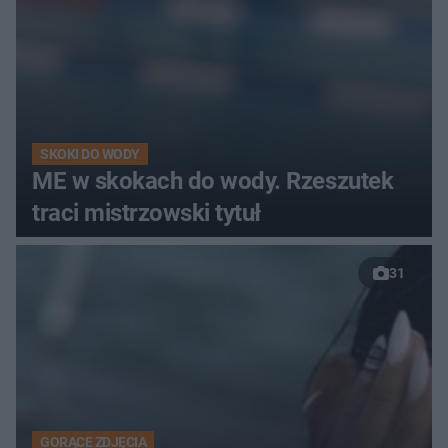
SKOKI DO WODY
ME w skokach do wody. Rzeszutek
traci mistrzowski tytuł
31
GORĄCE ZDJĘCIA