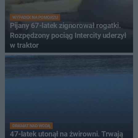
WYPADEK NA POMORZU
Pijany 67-latek zignorował rogatki.
Rozpędzony pociąg Intercity uderzył
w traktor
DRAMAT NAD WODĄ
47-latek utonął na żwirowni. Trwają