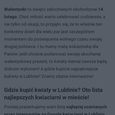
Walentynki
to święto zakochanych obchodzone
14
lutego
. Choć miłość warto celebrować codziennie, a
nie tylko od okazji, to przyjęło się, że to właśnie ten
konkretny dzień dla wielu par jest szczególnym
momentem do poświęcenia wolnego czasu swojej
drugiej połówce. I tu mamy małą wskazówkę dla
Panów: jeśli chcecie podarować swojej ukochanej
walentynkowy prezent, to kwiaty niemal zawsze będą
dobrym wyborem! A gdzie kupicie najpiękniejsze
bukiety w Lublinie? Znamy zdanie internautów!
Gdzie kupić kwiaty w Lublinie? Oto lista
najlepszych kwiaciarni w mieście!
Poniżej prezentujemy wam listę
najlepiej ocenianych
przez internautów na Google kwiaciarni w Lublini
e.