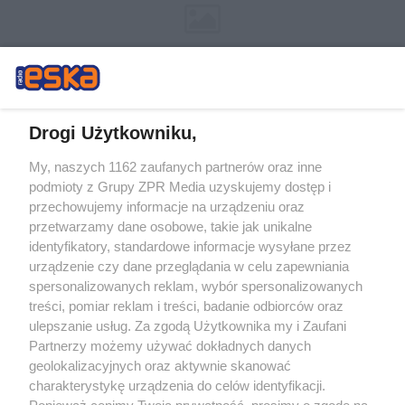
Drogi Użytkowniku,
My, naszych 1162 zaufanych partnerów oraz inne
Żaden utwór zamieszczony w serwisie nie może być powielany i
podmioty z Grupy ZPR Media uzyskujemy dostęp i
rozpowszechniany lub dalej rozpowszechniany w jakikolwiek sposób (w
tym także elektroniczny lub mechaniczny) na jakimkolwiek polu
przechowujemy informacje na urządzeniu oraz
eksploatacji w jakiejkolwiek formie, włącznie z umieszczaniem w Internecie
przetwarzamy dane osobowe, takie jak unikalne
bez pisemnej zgody właściciela praw. Jakiekolwiek użycie lub
wykorzystanie utworów w całości lub w części z naruszeniem prawa, tzn.
identyfikatory, standardowe informacje wysyłane przez
bez właściwej zgody, jest zabronione pod groźbą kary i może być ścigane
urządzenie czy dane przeglądania w celu zapewniania
prawnie.
spersonalizowanych reklam, wybór spersonalizowanych
treści, pomiar reklam i treści, badanie odbiorców oraz
ulepszanie usług. Za zgodą Użytkownika my i Zaufani
Partnerzy możemy używać dokładnych danych
geolokalizacyjnych oraz aktywnie skanować
charakterystykę urządzenia do celów identyfikacji.
O nas