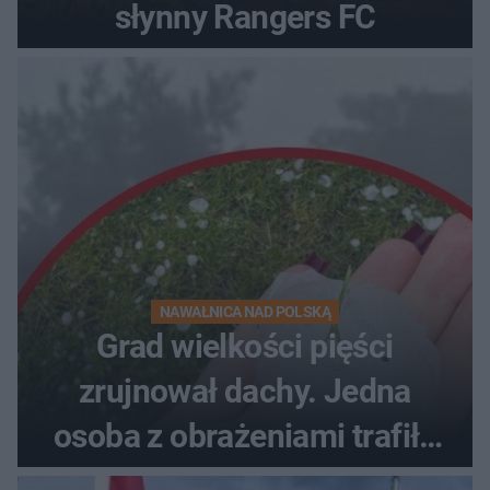
słynny Rangers FC
NAWAŁNICA NAD POLSKĄ
Grad wielkości pięści
zrujnował dachy. Jedna
osoba z obrażeniami trafiła
do szpitala