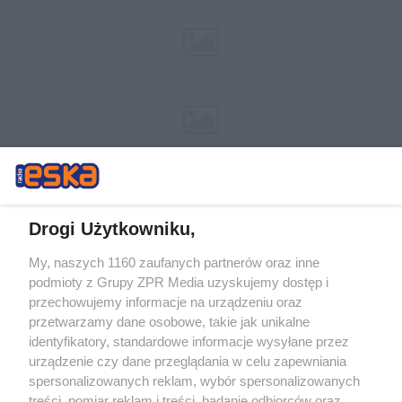
Drogi Użytkowniku,
My, naszych 1160 zaufanych partnerów oraz inne
Żaden utwór zamieszczony w serwisie nie może być powielany i
podmioty z Grupy ZPR Media uzyskujemy dostęp i
rozpowszechniany lub dalej rozpowszechniany w jakikolwiek sposób (w
tym także elektroniczny lub mechaniczny) na jakimkolwiek polu
przechowujemy informacje na urządzeniu oraz
eksploatacji w jakiejkolwiek formie, włącznie z umieszczaniem w
przetwarzamy dane osobowe, takie jak unikalne
Internecie bez pisemnej zgody właściciela praw. Jakiekolwiek użycie lub
identyfikatory, standardowe informacje wysyłane przez
wykorzystanie utworów w całości lub w części z naruszeniem prawa,
tzn. bez właściwej zgody, jest zabronione pod groźbą kary i może być
urządzenie czy dane przeglądania w celu zapewniania
ścigane prawnie.
spersonalizowanych reklam, wybór spersonalizowanych
treści, pomiar reklam i treści, badanie odbiorców oraz