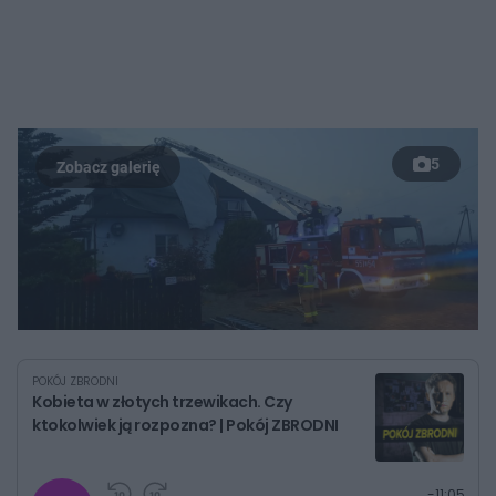
5
POKÓJ ZBRODNI
Kobieta w złotych trzewikach. Czy
ktokolwiek ją rozpozna? | Pokój ZBRODNI
G
P
P
P
-
11:05