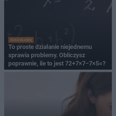
RUSZ GŁOWĄ
To proste działanie niejednemu
sprawia problemy. Obliczysz
poprawnie, ile to jest 72+7×7−7×5=?