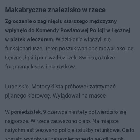
Makabryczne znalezisko w rzece
Zgłoszenie o zaginięciu starszego mężczyzny
wpłynęło do Komendy Powiatowej Policji w Łęcznej
w piątek wieczorem
. W działania włączyli się
funkcjonariusze. Teren poszukiwań obejmował okolice
Łęcznej, łąki i pola wzdłuż rzeki Świnka, a także
fragmenty lasów i nieużytków.
Lubelskie. Motocyklista próbował zatrzymać
pijanego kierowcę. Wylądował na masce
W poniedziałek, 9 czerwca niestety potwierdziło się
najgorsze. W rzece zauważono ciało. Na miejsce
natychmiast wezwano policję i służby ratunkowe. Ciało
zostało wydobyte i zabezpieczone do sekcji zwłok,