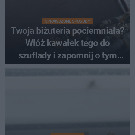
SPRAWDZONE SPOSOBY
Twoja biżuteria pociemniała?
Włóż kawałek tego do
szuflady i zapomnij o tym
problemie. Sposób na
pociemniałą biżuterię