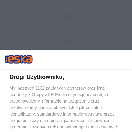
Drogi Użytkowniku,
My, naszych 1162 zaufanych partnerów oraz inne
Żaden utwór zamieszczony w serwisie nie może być powielany i
podmioty z Grupy ZPR Media uzyskujemy dostęp i
rozpowszechniany lub dalej rozpowszechniany w jakikolwiek sposób (w
tym także elektroniczny lub mechaniczny) na jakimkolwiek polu
przechowujemy informacje na urządzeniu oraz
eksploatacji w jakiejkolwiek formie, włącznie z umieszczaniem w
przetwarzamy dane osobowe, takie jak unikalne
Internecie bez pisemnej zgody właściciela praw. Jakiekolwiek użycie lub
identyfikatory, standardowe informacje wysyłane przez
wykorzystanie utworów w całości lub w części z naruszeniem prawa,
tzn. bez właściwej zgody, jest zabronione pod groźbą kary i może być
urządzenie czy dane przeglądania w celu zapewniania
ścigane prawnie.
spersonalizowanych reklam, wybór spersonalizowanych