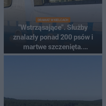
DRAMAT W KIELCACH
"Wstrząsające". Służby
znalazły ponad 200 psów i
martwe szczenięta.
Zatrzymano 35-latka