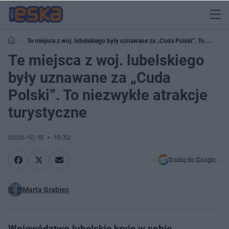
Te miejsca z woj. lubelskiego były uznawane za „Cuda Polski”. To
niezwykłe atrakcje turystyczne
Te miejsca z woj. lubelskiego
były uznawane za „Cuda
Polski”. To niezwykłe atrakcje
turystyczne
2025-10-15
15:32
Dodaj do Google
Marta Grabiec
Województwo lubelskie kryje w sobie