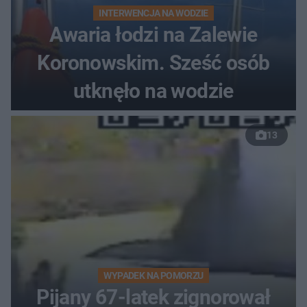
INTERWENCJA NA WODZIE
Awaria łodzi na Zalewie
Koronowskim. Sześć osób
utknęło na wodzie
13
WYPADEK NA POMORZU
Pijany 67-latek zignorował