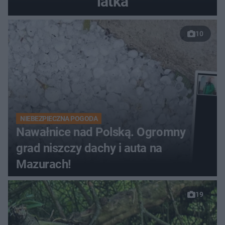
latka
10
NIEBEZPIECZNA POGODA
Nawałnice nad Polską. Ogromny
grad niszczy dachy i auta na
Mazurach!
19