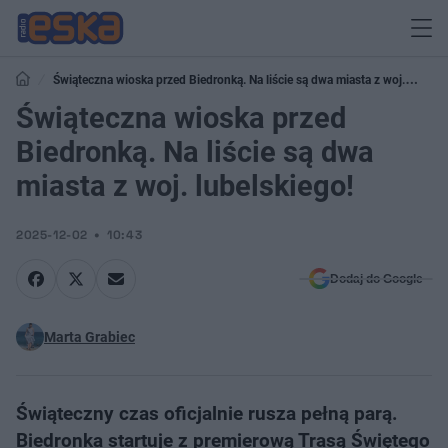
Świąteczna wioska przed Biedronką. Na liście są dwa miasta z woj.
lubelskiego!
Świąteczna wioska przed
Biedronką. Na liście są dwa
miasta z woj. lubelskiego!
2025-12-02
10:43
Dodaj do Google
Marta Grabiec
Świąteczny czas oficjalnie rusza pełną parą.
Biedronka startuje z premierową Trasą Świętego