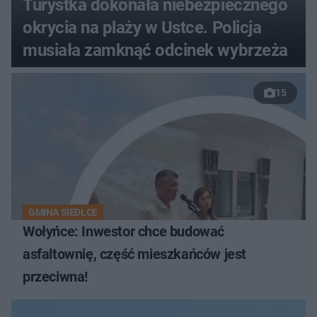
Turystka dokonała niebezpiecznego
okrycia na plaży w Ustce. Policja
musiała zamknąć odcinek wybrzeża
15
GMINA SIEDLCE
Wołyńce: Inwestor chce budować
asfaltownię, część mieszkańców jest
przeciwna!