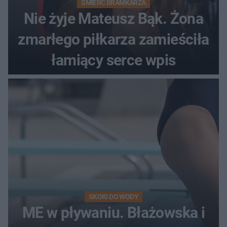
ŚMIERĆ BRAMKARZA
Nie żyje Mateusz Bąk. Żona
zmarłego piłkarza zamieściła
łamiący serce wpis
SKOKI DO WODY
ME w pływaniu. Błażowska i