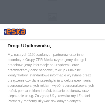
Drogi Użytkowniku,
My, naszych 1160 zaufanych partnerów oraz inne
Żaden utwór zamieszczony w serwisie nie może być powielany i
podmioty z Grupy ZPR Media uzyskujemy dostęp i
rozpowszechniany lub dalej rozpowszechniany w jakikolwiek sposób (w
przechowujemy informacje na urządzeniu oraz
tym także elektroniczny lub mechaniczny) na jakimkolwiek polu
eksploatacji w jakiejkolwiek formie, włącznie z umieszczaniem w
przetwarzamy dane osobowe, takie jak unikalne
Internecie bez pisemnej zgody właściciela praw. Jakiekolwiek użycie lub
identyfikatory, standardowe informacje wysyłane przez
wykorzystanie utworów w całości lub w części z naruszeniem prawa,
tzn. bez właściwej zgody, jest zabronione pod groźbą kary i może być
urządzenie czy dane przeglądania w celu zapewniania
ścigane prawnie.
spersonalizowanych reklam, wybór spersonalizowanych
treści, pomiar reklam i treści, badanie odbiorców oraz
ulepszanie usług. Za zgodą Użytkownika my i Zaufani
Partnerzy możemy używać dokładnych danych