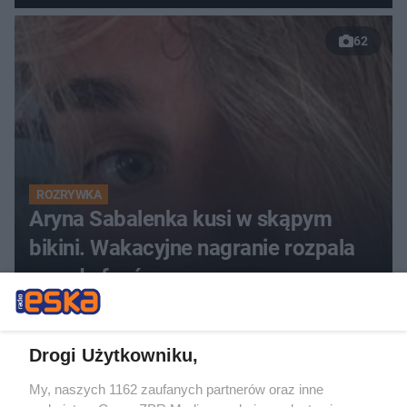
62
ROZRYWKA
Aryna Sabalenka kusi w skąpym
bikini. Wakacyjne nagranie rozpala
zmysły fanów
Drogi Użytkowniku,
My, naszych 1162 zaufanych partnerów oraz inne