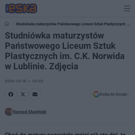
Studniówka maturzystów Państwowego Liceum Sztuk Plastycznych im.
C.K. Norwida w Lublinie. Zdjęcia
Studniówka maturzystów
Państwowego Liceum Sztuk
Plastycznych im. C.K. Norwida
w Lublinie. Zdjęcia
2025-02-15
20:50
Dodaj do Google
Konrad Sławiński
Choć do matury pozostało mniej niż sto dni, to