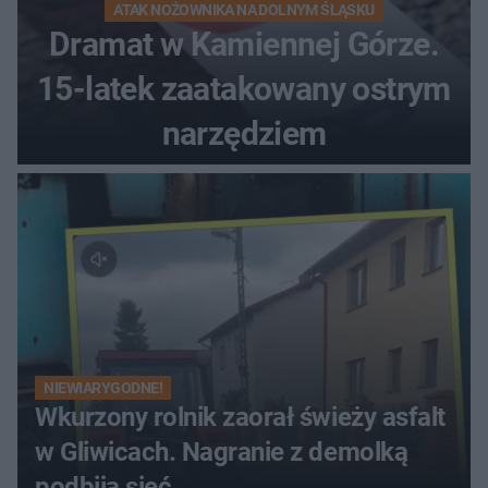
ATAK NOŻOWNIKA NA DOLNYM ŚLĄSKU
Dramat w Kamiennej Górze.
15-latek zaatakowany ostrym
narzędziem
NIEWIARYGODNE!
Wkurzony rolnik zaorał świeży asfalt
w Gliwicach. Nagranie z demolką
podbija sieć