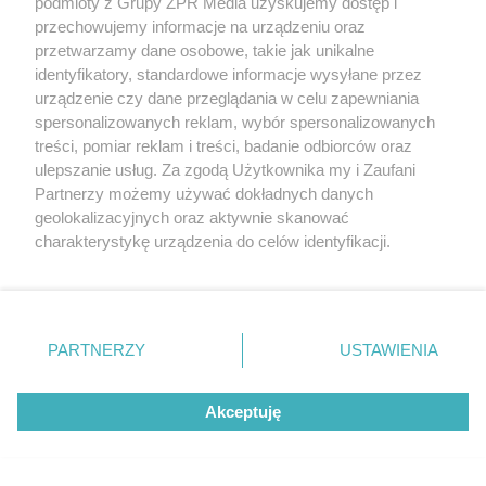
podmioty z Grupy ZPR Media uzyskujemy dostęp i
przechowujemy informacje na urządzeniu oraz
przetwarzamy dane osobowe, takie jak unikalne
identyfikatory, standardowe informacje wysyłane przez
SIATKÓWKA
urządzenie czy dane przeglądania w celu zapewniania
Klubowe Mistrzostwa Świata
spersonalizowanych reklam, wybór spersonalizowanych
treści, pomiar reklam i treści, badanie odbiorców oraz
siatkarzy na Śląsku. Czy polski klub
ulepszanie usług. Za zgodą Użytkownika my i Zaufani
przejdzie do historii
Partnerzy możemy używać dokładnych danych
geolokalizacyjnych oraz aktywnie skanować
charakterystykę urządzenia do celów identyfikacji.
ZOBACZ WIĘCEJ
Ponieważ cenimy Twoją prywatność, prosimy o zgodę na
korzystanie z tych technologii poprzez kliknięcie
„Akceptuję”. Zgoda jest dobrowolna i zawsze możesz ją
zmienić/wycofać klikając przycisk ustawień prywatności
PARTNERZY
USTAWIENIA
znajdujący się w lewym dolnym rogu strony
. Niektóre
rodzaje przetwarzania danych nie wymagają zgody
Akceptuję
użytkownika, ale masz prawo sprzeciwić się takiemu
przetwarzaniu. Preferencje będą miały zastosowanie tylko
na tej witrynie.