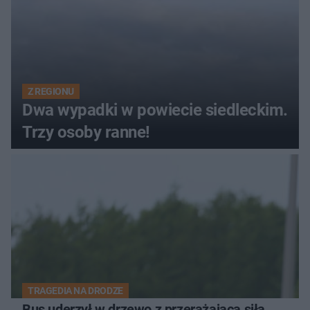
Z REGIONU
Dwa wypadki w powiecie siedleckim.
Trzy osoby ranne!
TRAGEDIA NA DRODZE
Bus uderzył w drzewo z przerażającą siłą.