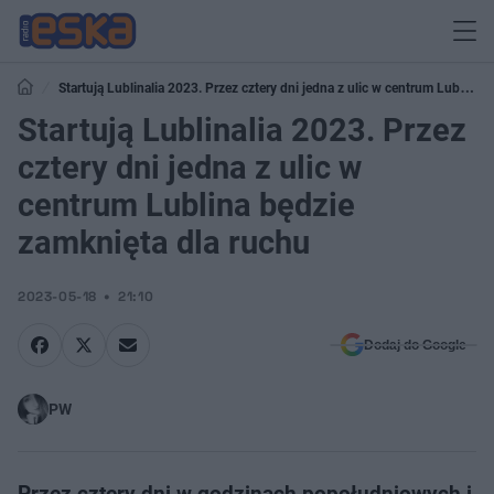
Startują Lublinalia 2023. Przez cztery dni jedna z ulic w centrum Lublina
będzie zamknięta dla ruchu
Startują Lublinalia 2023. Przez
cztery dni jedna z ulic w
centrum Lublina będzie
zamknięta dla ruchu
2023-05-18
21:10
Dodaj do Google
PW
Przez cztery dni w godzinach popołudniowych i