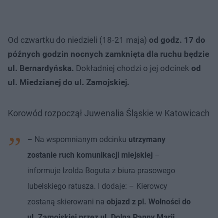
Od czwartku do niedzieli (18-21 maja)
od godz. 17 do
późnych godzin nocnych zamknięta dla ruchu będzie
ul. Bernardyńska.
Dokładniej chodzi o jej odcinek
od
ul. Miedzianej do ul. Zamojskiej.
Korowód rozpoczął Juwenalia Śląskie w Katowicach
– Na wspomnianym odcinku
utrzymany
zostanie ruch komunikacji miejskiej
–
informuje Izolda Boguta z biura prasowego
lubelskiego ratusza. I dodaje: – Kierowcy
zostaną skierowani na
objazd z pl. Wolności do
ul. Zamojskiej przez ul. Dolna Panny Marii
,