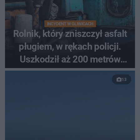
INCYDENT W GLIWICACH
Rolnik, który zniszczył asfalt
pługiem, w rękach policji.
Uszkodził aż 200 metrów
nowej drogi
13