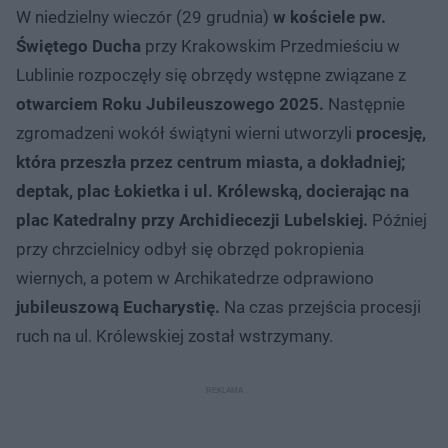
W niedzielny wieczór (29 grudnia)
w kościele pw.
Świętego Ducha
przy Krakowskim Przedmieściu w
Lublinie rozpoczęły się obrzędy wstępne związane z
otwarciem Roku Jubileuszowego 2025.
Następnie
zgromadzeni wokół świątyni wierni utworzyli
procesję,
która przeszła przez centrum miasta, a dokładniej;
deptak, plac Łokietka i ul. Królewską, docierając na
plac Katedralny przy Archidiecezji Lubelskiej.
Później
przy chrzcielnicy odbył się obrzęd pokropienia
wiernych, a potem w Archikatedrze odprawiono
jubileuszową Eucharystię.
Na czas przejścia procesji
ruch na ul. Królewskiej został wstrzymany.