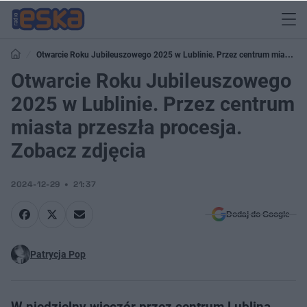
Otwarcie Roku Jubileuszowego 2025 w Lublinie. Przez centrum miasta
przeszła procesja. Zobacz zdjęcia
Otwarcie Roku Jubileuszowego
2025 w Lublinie. Przez centrum
miasta przeszła procesja.
Zobacz zdjęcia
2024-12-29
21:37
Dodaj do Google
Patrycja Pop
W niedzielny wieczór przez centrum Lublina