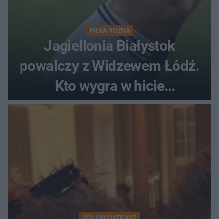
PIŁKA NOŻNA
Jagiellonia Białystok
powalczy z Widzewem Łódź.
Kto wygra w hicie
Ekstraklasy?
POLSKI SIATKARZ