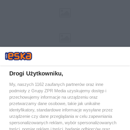
Drogi Użytkowniku,
My, naszych 1162 zaufanych partnerów oraz inne
Żaden utwór zamieszczony w serwisie nie może być powielany i
podmioty z Grupy ZPR Media uzyskujemy dostęp i
rozpowszechniany lub dalej rozpowszechniany w jakikolwiek sposób (w
tym także elektroniczny lub mechaniczny) na jakimkolwiek polu
przechowujemy informacje na urządzeniu oraz
eksploatacji w jakiejkolwiek formie, włącznie z umieszczaniem w
przetwarzamy dane osobowe, takie jak unikalne
Internecie bez pisemnej zgody właściciela praw. Jakiekolwiek użycie lub
identyfikatory, standardowe informacje wysyłane przez
wykorzystanie utworów w całości lub w części z naruszeniem prawa,
tzn. bez właściwej zgody, jest zabronione pod groźbą kary i może być
urządzenie czy dane przeglądania w celu zapewniania
ścigane prawnie.
spersonalizowanych reklam, wybór spersonalizowanych
treści, pomiar reklam i treści, badanie odbiorców oraz