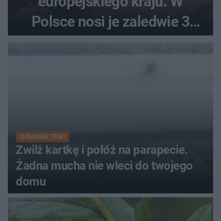
europejskiego kraju. W
Polsce nosi je zaledwie 3
kobiety
DOMOWE TRIKI
Zwilż kartkę i połóż na parapecie.
Żadna mucha nie wleci do twojego
domu