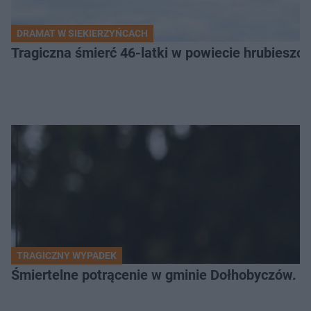
DRAMAT W SIEKIERZYŃCACH
Tragiczna śmierć 46-latki w powiecie hrubieszows
TRAGICZNY WYPADEK
Śmiertelne potrącenie w gminie Dołhobyczów. Po