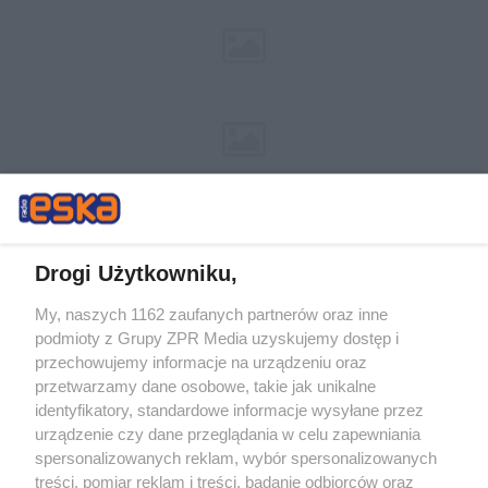
Drogi Użytkowniku,
My, naszych 1162 zaufanych partnerów oraz inne
Żaden utwór zamieszczony w serwisie nie może być powielany i
podmioty z Grupy ZPR Media uzyskujemy dostęp i
rozpowszechniany lub dalej rozpowszechniany w jakikolwiek sposób (w
przechowujemy informacje na urządzeniu oraz
tym także elektroniczny lub mechaniczny) na jakimkolwiek polu
eksploatacji w jakiejkolwiek formie, włącznie z umieszczaniem w
przetwarzamy dane osobowe, takie jak unikalne
Internecie bez pisemnej zgody właściciela praw. Jakiekolwiek użycie lub
identyfikatory, standardowe informacje wysyłane przez
wykorzystanie utworów w całości lub w części z naruszeniem prawa,
tzn. bez właściwej zgody, jest zabronione pod groźbą kary i może być
urządzenie czy dane przeglądania w celu zapewniania
ścigane prawnie.
spersonalizowanych reklam, wybór spersonalizowanych
treści, pomiar reklam i treści, badanie odbiorców oraz