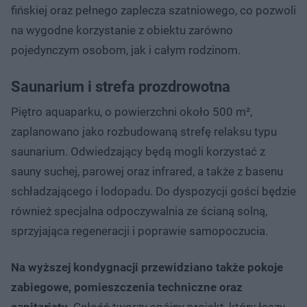
fińskiej oraz pełnego zaplecza szatniowego, co pozwoli
na wygodne korzystanie z obiektu zarówno
pojedynczym osobom, jak i całym rodzinom.
Saunarium i strefa prozdrowotna
Piętro aquaparku, o powierzchni około 500 m²,
zaplanowano jako rozbudowaną strefę relaksu typu
saunarium. Odwiedzający będą mogli korzystać z
sauny suchej, parowej oraz infrared, a także z basenu
schładzającego i lodopadu. Do dyspozycji gości będzie
również specjalna odpoczywalnia ze ścianą solną,
sprzyjająca regeneracji i poprawie samopoczucia.
Na wyższej kondygnacji przewidziano także pokoje
zabiegowe, pomieszczenia techniczne oraz
sanitariaty
. Całość tworzy spójny projekt, który łączy