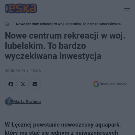
Nowe centrum rekreacji w woj. lubelskim. To bardzo wyczekiwana
inwestycja
Nowe centrum rekreacji w woj.
lubelskim. To bardzo
wyczekiwana inwestycja
2025-12-11
13:36
Dodaj do Google
Marta Grabiec
W Łęcznej powstanie nowoczesny aquapark,
który ma stać się jednym z najważniejszych