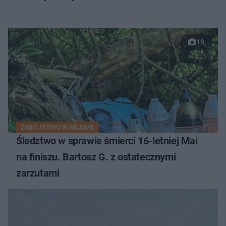
19
ZABÓJSTWO W MŁAWIE
Śledztwo w sprawie śmierci 16-letniej Mai
na finiszu. Bartosz G. z ostatecznymi
zarzutami