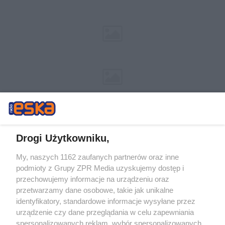
Drogi Użytkowniku,
My, naszych 1162 zaufanych partnerów oraz inne
Żaden utwór zamieszczony w serwisie nie może być powielany i
podmioty z Grupy ZPR Media uzyskujemy dostęp i
rozpowszechniany lub dalej rozpowszechniany w jakikolwiek sposób (w
tym także elektroniczny lub mechaniczny) na jakimkolwiek polu
przechowujemy informacje na urządzeniu oraz
eksploatacji w jakiejkolwiek formie, włącznie z umieszczaniem w
przetwarzamy dane osobowe, takie jak unikalne
Internecie bez pisemnej zgody właściciela praw. Jakiekolwiek użycie lub
identyfikatory, standardowe informacje wysyłane przez
wykorzystanie utworów w całości lub w części z naruszeniem prawa,
tzn. bez właściwej zgody, jest zabronione pod groźbą kary i może być
urządzenie czy dane przeglądania w celu zapewniania
ścigane prawnie.
spersonalizowanych reklam, wybór spersonalizowanych