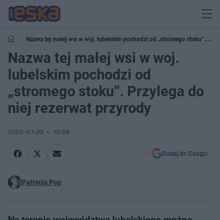
Nazwa tej małej wsi w woj. lubelskim pochodzi od „stromego stoku”.
Przylega do niej rezerwat przyrody
Nazwa tej małej wsi w woj.
lubelskim pochodzi od
„stromego stoku”. Przylega do
niej rezerwat przyrody
2025-07-23
12:58
Dodaj do Google
Patrycja Pop
Na terenie województwa lubelskiego można