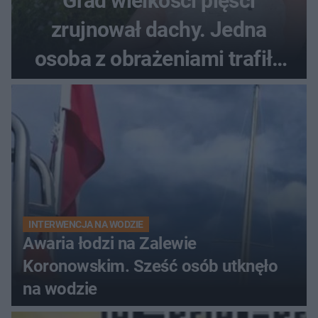
Grad wielkości pięści
zrujnował dachy. Jedna
osoba z obrażeniami trafiła
do szpitala
INTERWENCJA NA WODZIE
Awaria łodzi na Zalewie
Koronowskim. Sześć osób utknęło
na wodzie