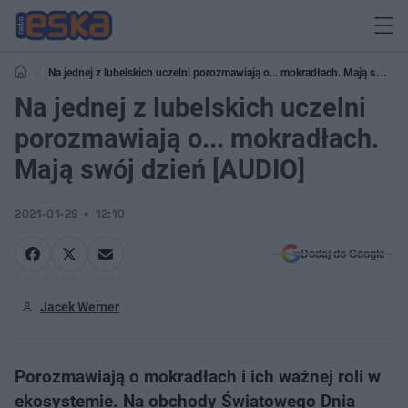
Na jednej z lubelskich uczelni porozmawiają o... mokradłach. Mają swój
dzień [AUDIO]
Na jednej z lubelskich uczelni
porozmawiają o... mokradłach.
Mają swój dzień [AUDIO]
2021-01-29
12:10
Dodaj do Google
Jacek Werner
Porozmawiają o mokradłach i ich ważnej roli w
ekosystemie. Na obchody Światowego Dnia