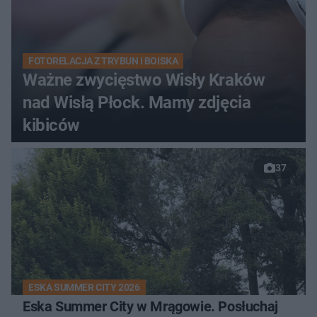
FOTORELACJA Z TRYBUN I BOISKA
Ważne zwycięstwo Wisły Kraków
nad Wisłą Płock. Mamy zdjęcia
kibiców
37
ESKA SUMMER CITY 2026
Eska Summer City w Mrągowie. Posłuchaj