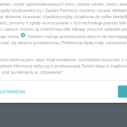
t to jedyne przejście w poziomie, przez dwie jezdni
klam, wybór spersonalizowanych treści, pomiar reklam i treści, bad
nej i innych zabezpieczeń;
 zgodą Użytkownika my i Zaufani Partnerzy możemy używać dokład
az aktywnie skanować charakterystykę urządzenia do celów identyfi
spokojenia ruchu w rejonie przejścia dla pieszych
ść, prosimy o zgodę na korzystanie z tych technologii poprzez klikn
ieszych znajduje się w poziomie drogi dwujezdniowe
a i zawsze możesz ją zmienić/wycofać klikając przycisk ustawień pr
iedla o zabudowie jednorodzinnej do Dzielnicoweg
ogu strony
. Niektóre rodzaje przetwarzania danych nie wymagaj
iwić się takiemu przetwarzaniu. Preferencje będą miały zastosowanie
spokojenia ruchu w rejonie przejścia dla pieszych
szymi informacjami, abyś mógł świadomie i komfortowo korzystać z
ące przejście wyznaczone jest przez dwa pasy ruch
gółowe informacje dotyczące przetwarzania Twoich danych znajdzi
ch na bezpieczeństwo pieszych.
s
oraz po kliknięciu w „Ustawienia”.
USTAWIENIA