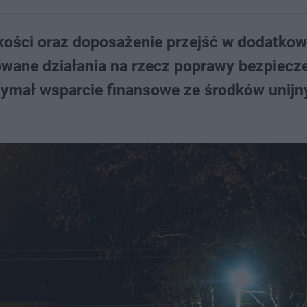
dkości oraz doposażenie przejść w dodatko
owane działania na rzecz poprawy bezpiecz
trzymał wsparcie finansowe ze środków unij