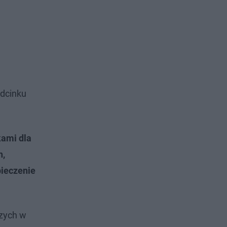
odcinku
kami dla
h,
ieczenie
szych w