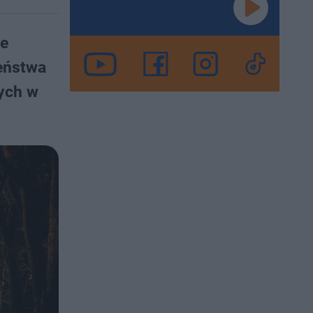
we
eństwa
nych w