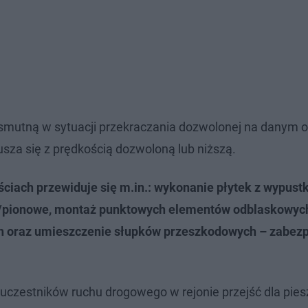
mutną w sytuacji przekraczania dozwolonej na danym 
usza się z prędkością dozwoloną lub niższą.
ściach przewiduje się m.in.: wykonanie płytek z wypust
e/pionowe, montaż punktowych elementów odblaskowyc
h oraz umieszczenie słupków przeszkodowych – zabezp
uczestników ruchu drogowego w rejonie przejść dla pie