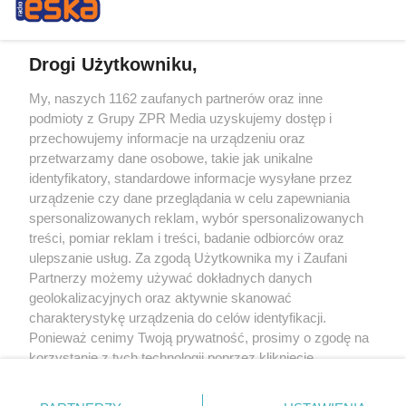
Drogi Użytkowniku,
My, naszych 1162 zaufanych partnerów oraz inne
Żaden utwór zamieszczony w serwisie nie może być powielany i
podmioty z Grupy ZPR Media uzyskujemy dostęp i
rozpowszechniany lub dalej rozpowszechniany w jakikolwiek sposób (w
tym także elektroniczny lub mechaniczny) na jakimkolwiek polu
przechowujemy informacje na urządzeniu oraz
eksploatacji w jakiejkolwiek formie, włącznie z umieszczaniem w Internecie
przetwarzamy dane osobowe, takie jak unikalne
bez pisemnej zgody właściciela praw. Jakiekolwiek użycie lub
wykorzystanie utworów w całości lub w części z naruszeniem prawa, tzn.
identyfikatory, standardowe informacje wysyłane przez
bez właściwej zgody, jest zabronione pod groźbą kary i może być ścigane
urządzenie czy dane przeglądania w celu zapewniania
prawnie.
spersonalizowanych reklam, wybór spersonalizowanych
treści, pomiar reklam i treści, badanie odbiorców oraz
ulepszanie usług. Za zgodą Użytkownika my i Zaufani
Partnerzy możemy używać dokładnych danych
geolokalizacyjnych oraz aktywnie skanować
charakterystykę urządzenia do celów identyfikacji.
O nas
Ponieważ cenimy Twoją prywatność, prosimy o zgodę na
korzystanie z tych technologii poprzez kliknięcie
Informacje prawne
„Akceptuję”. Zgoda jest dobrowolna i zawsze możesz ją
zmienić/wycofać klikając przycisk ustawień prywatności
Nasze serwisy