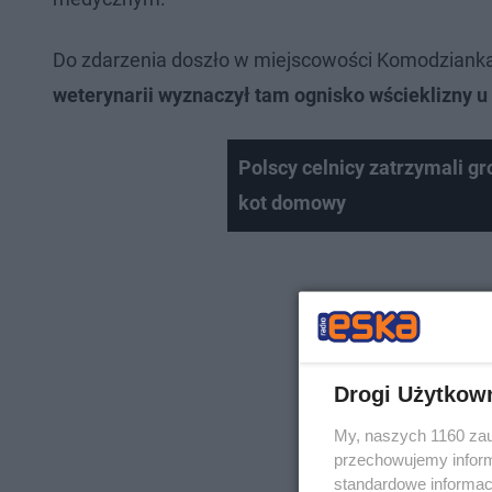
Do zdarzenia doszło w miejscowości Komodzianka,
weterynarii wyznaczył tam ognisko wścieklizny u 
Polscy celnicy zatrzymali gr
kot domowy
Drogi Użytkow
My, naszych 1160 zau
przechowujemy informa
standardowe informac