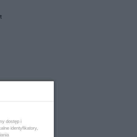
t
y dostęp i
lne identyfikatory,
iania