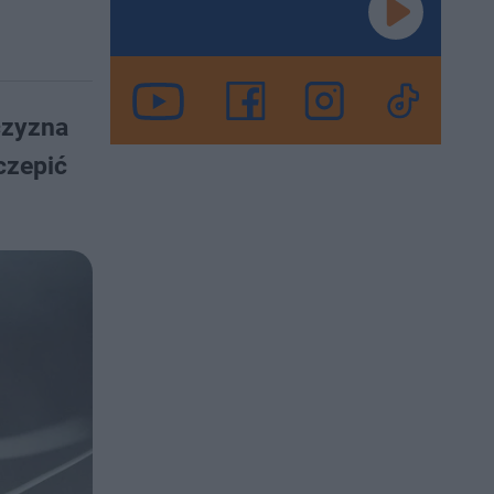
czyzna
czepić