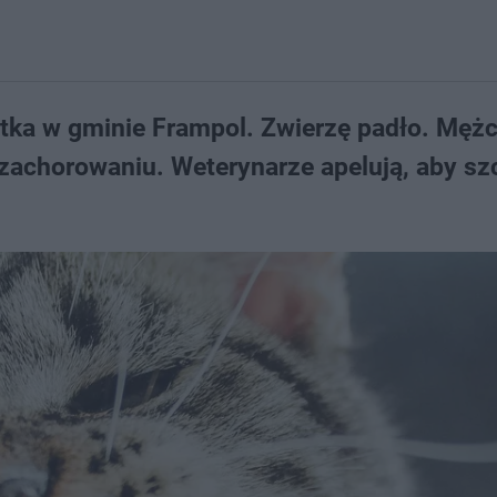
latka w gminie Frampol. Zwierzę padło. Męż
zachorowaniu. Weterynarze apelują, aby sz