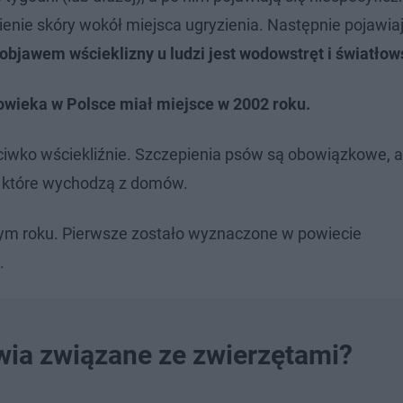
mienie skóry wokół miejsca ugryzienia. Następnie pojawiaj
bjawem wścieklizny u ludzi jest wodowstręt i światłows
łowieka w Polsce miał miejsce w 2002 roku.
ciwko wściekliźnie. Szczepienia psów są obowiązkowe, a
h, które wychodzą z domów.
 tym roku. Pierwsze zostało wyznaczone w powiecie
.
owia związane ze zwierzętami?