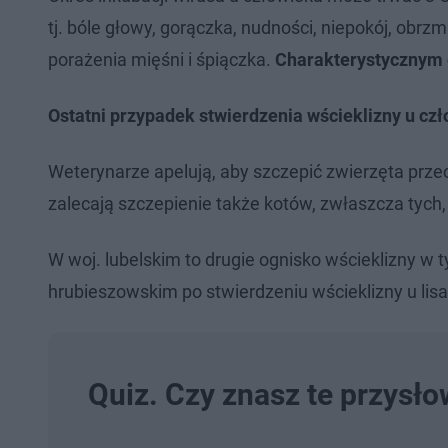
tj. bóle głowy, gorączka, nudności, niepokój, obrz
porażenia mięśni i śpiączka.
Charakterystycznym o
Ostatni przypadek stwierdzenia wścieklizny u cz
Weterynarze apelują, aby szczepić zwierzęta prze
zalecają szczepienie także kotów, zwłaszcza tyc
W woj. lubelskim to drugie ognisko wścieklizny w
hrubieszowskim po stwierdzeniu wścieklizny u lisa
Quiz. Czy znasz te przysł