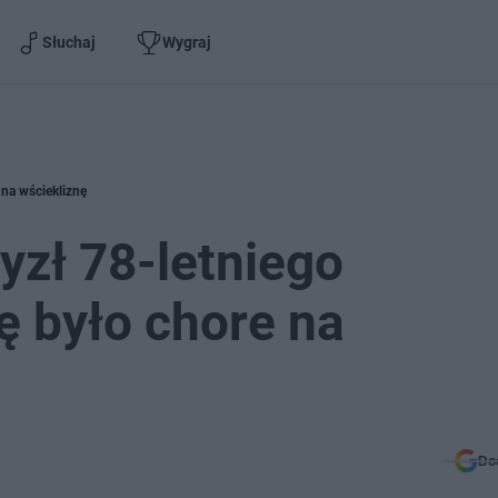
Słuchaj
Wygraj
 na wściekliznę
yzł 78-letniego
 było chore na
Do