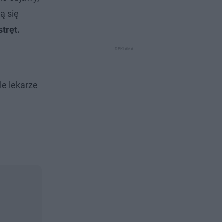
ą się
tręt.
le lekarze