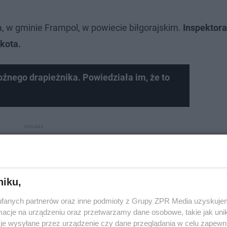
 w gminie Frampol, w powiecie biłgorajskim.
Inspektora
kota.
oźnego drapieżnika. Powiedziała im, że to
niku,
fanych partnerów oraz inne podmioty z Grupy ZPR Media uzyskujem
cje na urządzeniu oraz przetwarzamy dane osobowe, takie jak unika
je wysyłane przez urządzenie czy dane przeglądania w celu zapewn