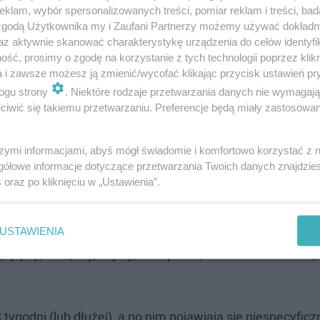
klam, wybór spersonalizowanych treści, pomiar reklam i treści, bad
 zgodą Użytkownika my i Zaufani Partnerzy możemy używać dokład
az aktywnie skanować charakterystykę urządzenia do celów identyfi
ść, prosimy o zgodę na korzystanie z tych technologii poprzez klikn
a i zawsze możesz ją zmienić/wycofać klikając przycisk ustawień pr
 Wyniki potwierdziły, że kot był chory na wściekliznę - p
ogu strony
. Niektóre rodzaje przetwarzania danych nie wymagaj
atu Weterynarii w Lublinie.
iwić się takiemu przetwarzaniu. Preferencje będą miały zastosowanie
szymi informacjami, abyś mógł świadomie i komfortowo korzystać z
gółowe informacje dotyczące przetwarzania Twoich danych znajdzi
s
oraz po kliknięciu w „Ustawienia”.
 Do zakażenia człowieka dochodzi w przypadku pogryzien
k, uszkodzonej skóry człowieka ze śliną chorych zwierz
nieszczepione zwierzę, należy się zgłaszać do lekarza
USTAWIENIA
 psy, wilki, lisy, kojoty, nietoperze, ale także wiewiórki, 
tygodni (lub dłużej), a po nim pojawiają się niespecyficz