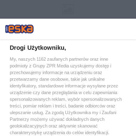
Drogi Użytkowniku,
My, naszych 1162 zaufanych partnerów oraz inne
Żaden utwór zamieszczony w serwisie nie może być powielany i
podmioty z Grupy ZPR Media uzyskujemy dostęp i
rozpowszechniany lub dalej rozpowszechniany w jakikolwiek sposób (w
tym także elektroniczny lub mechaniczny) na jakimkolwiek polu
przechowujemy informacje na urządzeniu oraz
eksploatacji w jakiejkolwiek formie, włącznie z umieszczaniem w Internecie
przetwarzamy dane osobowe, takie jak unikalne
bez pisemnej zgody właściciela praw. Jakiekolwiek użycie lub
wykorzystanie utworów w całości lub w części z naruszeniem prawa, tzn.
identyfikatory, standardowe informacje wysyłane przez
bez właściwej zgody, jest zabronione pod groźbą kary i może być ścigane
urządzenie czy dane przeglądania w celu zapewniania
prawnie.
spersonalizowanych reklam, wybór spersonalizowanych
treści, pomiar reklam i treści, badanie odbiorców oraz
ulepszanie usług. Za zgodą Użytkownika my i Zaufani
Partnerzy możemy używać dokładnych danych
geolokalizacyjnych oraz aktywnie skanować
charakterystykę urządzenia do celów identyfikacji.