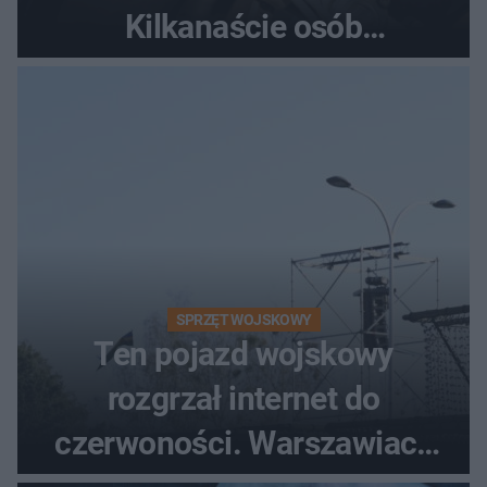
Kilkanaście osób
poszkodowanych, lądował
śmigłowiec LPR
SPRZĘT WOJSKOWY
Ten pojazd wojskowy
rozgrzał internet do
czerwoności. Warszawiacy