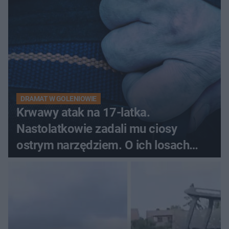
pytali, czy to Mad Max!
DRAMAT W GOLENIOWIE
Krwawy atak na 17-latka.
Nastolatkowie zadali mu ciosy
ostrym narzędziem. O ich losach
zdecyduje sąd rodzinny