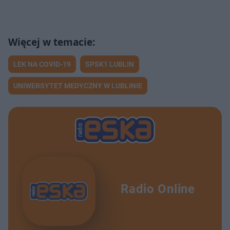
LEK NA COVID-19
SPSK1 LUBLIN
UNIWERSYTET MEDYCZNY W LUBLINIE
Radio Online