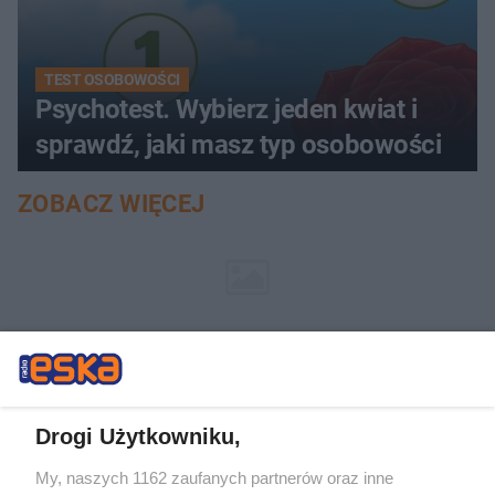
TEST OSOBOWOŚCI
Psychotest. Wybierz jeden kwiat i
sprawdź, jaki masz typ osobowości
ZOBACZ WIĘCEJ
Drogi Użytkowniku,
My, naszych 1162 zaufanych partnerów oraz inne