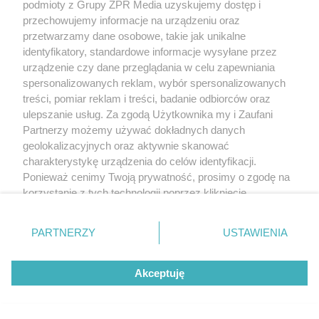
podmioty z Grupy ZPR Media uzyskujemy dostęp i
przechowujemy informacje na urządzeniu oraz
przetwarzamy dane osobowe, takie jak unikalne
identyfikatory, standardowe informacje wysyłane przez
urządzenie czy dane przeglądania w celu zapewniania
spersonalizowanych reklam, wybór spersonalizowanych
treści, pomiar reklam i treści, badanie odbiorców oraz
ulepszanie usług. Za zgodą Użytkownika my i Zaufani
Partnerzy możemy używać dokładnych danych
geolokalizacyjnych oraz aktywnie skanować
charakterystykę urządzenia do celów identyfikacji.
Ponieważ cenimy Twoją prywatność, prosimy o zgodę na
korzystanie z tych technologii poprzez kliknięcie
„Akceptuję”. Zgoda jest dobrowolna i zawsze możesz ją
zmienić/wycofać klikając przycisk ustawień prywatności
Żaden utwór zamieszczony w serwisie nie może być powielany i
PARTNERZY
USTAWIENIA
rozpowszechniany lub dalej rozpowszechniany w jakikolwiek sposób (w
znajdujący się w lewym dolnym rogu strony
. Niektóre
tym także elektroniczny lub mechaniczny) na jakimkolwiek polu
rodzaje przetwarzania danych nie wymagają zgody
eksploatacji w jakiejkolwiek formie, włącznie z umieszczaniem w Internecie
bez pisemnej zgody właściciela praw. Jakiekolwiek użycie lub
Akceptuję
użytkownika, ale masz prawo sprzeciwić się takiemu
wykorzystanie utworów w całości lub w części z naruszeniem prawa, tzn.
przetwarzaniu. Preferencje będą miały zastosowanie tylko
bez właściwej zgody, jest zabronione pod groźbą kary i może być ścigane
na tej witrynie.
prawnie.