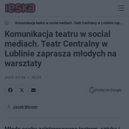
Komunikacja teatru w social mediach. Teatr Centralny w Lublinie zaprasza
młodych na warsztaty
Komunikacja teatru w social
mediach. Teatr Centralny w
Lublinie zaprasza młodych na
warsztaty
2025-07-02
15:53
Dodaj do Google
Jacek Werner
​Młode osoby zainteresowane teatrem, sztuką i