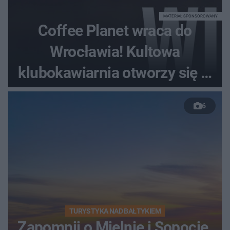
MATERIAŁ SPONSOROWANY
Coffee Planet wraca do
Wrocławia! Kultowa
klubokawiarnia otworzy się w
nowym miejscu
6
TURYSTYKA NAD BAŁTYKIEM
Zapomnij o Mielnie i Sopocie.