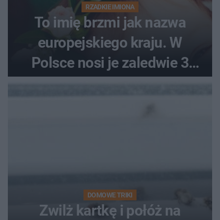
RZADKIE IMIONA
To imię brzmi jak nazwa
europejskiego kraju. W
Polsce nosi je zaledwie 3
kobiety
DOMOWE TRIKI
Zwilż kartkę i połóż na