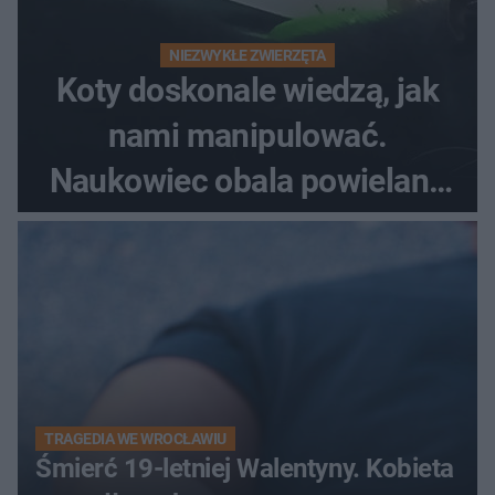
NIEZWYKŁE ZWIERZĘTA
Koty doskonale wiedzą, jak
nami manipulować.
Naukowiec obala powielane
od lat mity na ich temat
TRAGEDIA WE WROCŁAWIU
Śmierć 19-letniej Walentyny. Kobieta