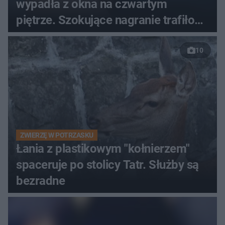
wypadła z okna na czwartym
piętrze. Szokujące nagranie trafiło
do sieci
10
ZWIERZĘ W POTRZASKU
Łania z plastikowym "kołnierzem"
spaceruje po stolicy Tatr. Służby są
bezradne