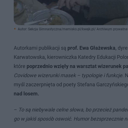
Autor: Sekcja Gimnastyczna/memisko.pl/kwejk.pl/ Archiwum prywatne
Autorkami publikacji są
prof. Ewa Głażewska
, dyr
Karwatowska, kierowniczka Katedry Edukacji Polon
które
poprzednio wzięły na warsztat wizerunek
Covidowe wizerunki masek – typologie i funkcje
. 
myśl zaczerpnięta od poety Stefana Garczyńskieg
nad losem.
–
To są niebywale celne słowa, bo przecież pande
go w jakiś sposób oswoić. Humor bezsprzecznie