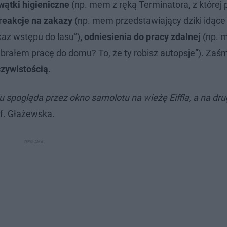
wątki higieniczne
(np. mem z ręką Terminatora, z której 
reakcje na zakazy
(np. mem przedstawiający dziki idące
kaz wstępu do lasu”)
, odniesienia do pracy zdalnej
(np. 
brałem pracę do domu? To, że ty robisz autopsje”). Za
zywistością
.
u spogląda przez okno samolotu na wieżę Eiffla, a na dr
f. Głażewska.