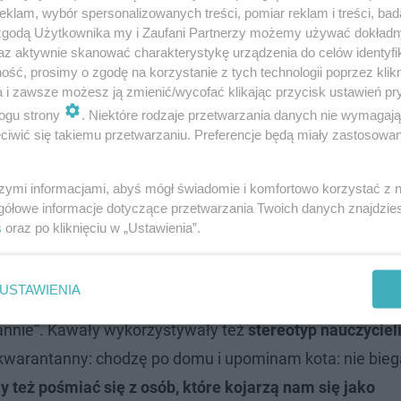
a COVID-19 dostarczyła nam podobnych doznań, przeżyć, 
klam, wybór spersonalizowanych treści, pomiar reklam i treści, bad
 zgodą Użytkownika my i Zaufani Partnerzy możemy używać dokład
ciej przybierały postać mema.
az aktywnie skanować charakterystykę urządzenia do celów identyfi
ść, prosimy o zgodę na korzystanie z tych technologii poprzez klikn
i?
a i zawsze możesz ją zmienić/wycofać klikając przycisk ustawień pr
ogu strony
. Niektóre rodzaje przetwarzania danych nie wymagaj
iwić się takiemu przetwarzaniu. Preferencje będą miały zastosowanie
wszystkim
nie tyle sam koronawirus, a raczej jego typow
 zachorowałeś na Covid-19. Po prostu twoja guma do żuc
szymi informacjami, abyś mógł świadomie i komfortowo korzystać z
ż okresem, kiedy
naprawdę śmieszyły nas żarty z koniec
gółowe informacje dotyczące przetwarzania Twoich danych znajdzi
e i niedługo trzeba będzie myć nogi”) czy
zostania w d
s
oraz po kliknięciu w „Ustawienia”.
am ludziom”).
USTAWIENIA
py, np. dotyczące kobiet
: „Jak rozpoznać wiedźmę? 14
tannie”. Kawały wykorzystywały też
stereotyp nauczycieli
eń kwarantanny: chodzę po domu i upominam kota: nie bie
też pośmiać się z osób, które kojarzą nam się jako