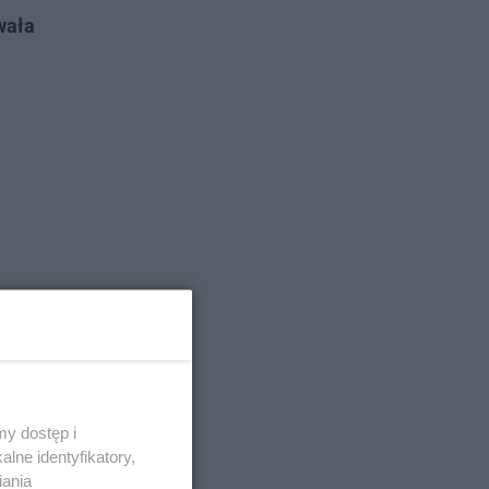
wała
y dostęp i
lne identyfikatory,
 nie
iania