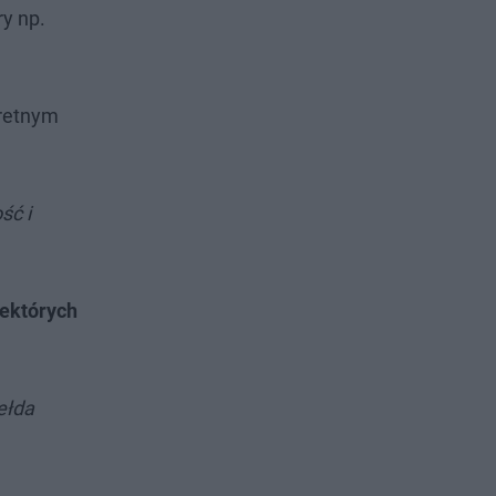
y np.
kretnym
ść i
iektórych
ełda