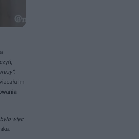
ta
czyń,
razy”.
wiecała im
rowania
 było więc
wska.