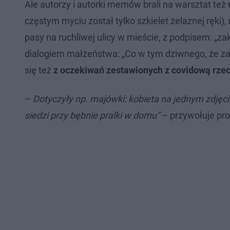
Ale autorzy i autorki memów brali na warsztat też
częstym myciu został tylko szkielet żelaznej ręki),
pasy na ruchliwej ulicy w mieście, z podpisem: „za
dialogiem małżeństwa: „Co w tym dziwnego, że za
się też
z oczekiwań zestawionych z covidową rzec
–
Dotyczyły np. majówki: kobieta na jednym zdjęci
siedzi przy bębnie pralki w domu”
– przywołuje pro