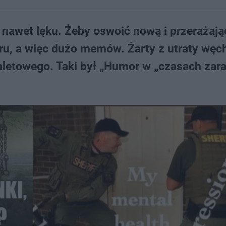
nawet lęku. Żeby oswoić nową i przerażają
ru, a więc dużo memów. Żarty z utraty węch
aletowego. Taki był „Humor w „czasach zara