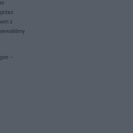
po
 przez
mem z
śmiewaliśmy
ugim –