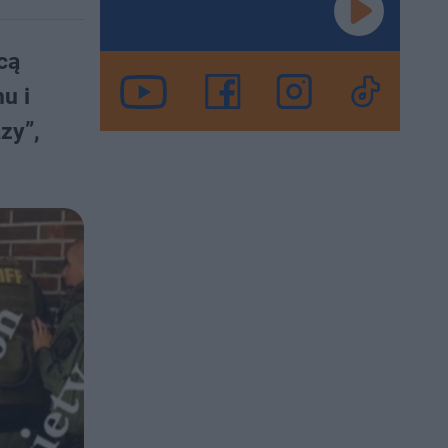
cą
u i
zy”,