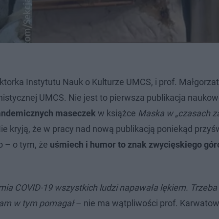
ektorka Instytutu Nauk o Kulturze UMCS, i prof. Małgorza
istycznej UMCS. Nie jest to pierwsza publikacja naukow
 pandemicznych maseczek
w książce
Maska w „czasach za
Nie kryją, że w pracy nad nową publikacją poniekąd przyś
o – o tym, że
uśmiech i humor to znak zwycięskiego gó
mia COVID-19 wszystkich ludzi napawała lękiem. Trzeba
 nam w tym pomagał
– nie ma wątpliwości prof. Karwato