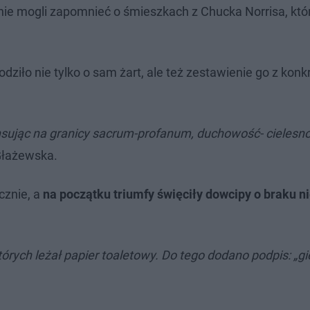
ie mogli zapomnieć o śmieszkach z Chucka Norrisa, któr
ziło nie tylko o sam żart, ale też zestawienie go z kon
nsując na granicy sacrum-profanum, duchowość- cielesno
Głażewska.
znie, a
na początku triumfy święciły dowcipy o braku n
órych leżał papier toaletowy. Do tego dodano podpis: „gi