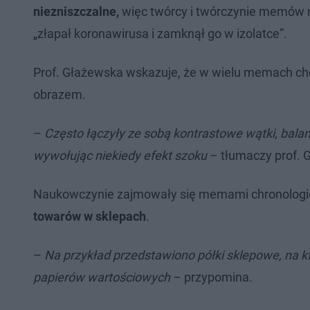
niezniszczalne,
więc twórcy i twórczynie memów n
„złapał koronawirusa i zamknął go w izolatce”.
Prof. Głażewska wskazuje, że w wielu memach chod
obrazem.
–
Często łączyły ze sobą kontrastowe wątki, bala
wywołując niekiedy efekt szoku
– tłumaczy prof. 
Naukowczynie zajmowały się memami chronologic
towarów w sklepach
.
–
Na przykład przedstawiono półki sklepowe, na kt
papierów wartościowych
– przypomina.