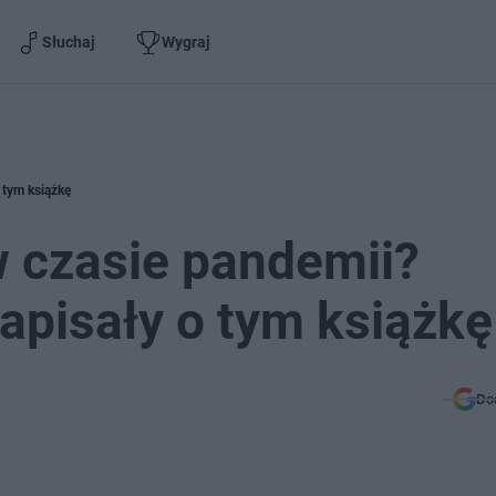
Słuchaj
Wygraj
 tym książkę
w czasie pandemii?
apisały o tym książkę
Do