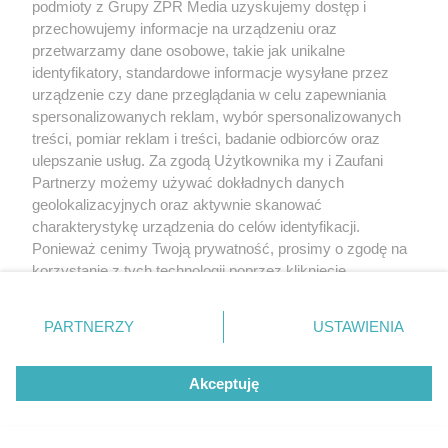
podmioty z Grupy ZPR Media uzyskujemy dostęp i
przechowujemy informacje na urządzeniu oraz
przetwarzamy dane osobowe, takie jak unikalne
identyfikatory, standardowe informacje wysyłane przez
urządzenie czy dane przeglądania w celu zapewniania
spersonalizowanych reklam, wybór spersonalizowanych
treści, pomiar reklam i treści, badanie odbiorców oraz
ulepszanie usług. Za zgodą Użytkownika my i Zaufani
Partnerzy możemy używać dokładnych danych
geolokalizacyjnych oraz aktywnie skanować
charakterystykę urządzenia do celów identyfikacji.
Ponieważ cenimy Twoją prywatność, prosimy o zgodę na
korzystanie z tych technologii poprzez kliknięcie
„Akceptuję”. Zgoda jest dobrowolna i zawsze możesz ją
zmienić/wycofać klikając przycisk ustawień prywatności
PARTNERZY
USTAWIENIA
znajdujący się w lewym dolnym rogu strony
. Niektóre
rodzaje przetwarzania danych nie wymagają zgody
Akceptuję
użytkownika, ale masz prawo sprzeciwić się takiemu
przetwarzaniu. Preferencje będą miały zastosowanie tylko
na tej witrynie.