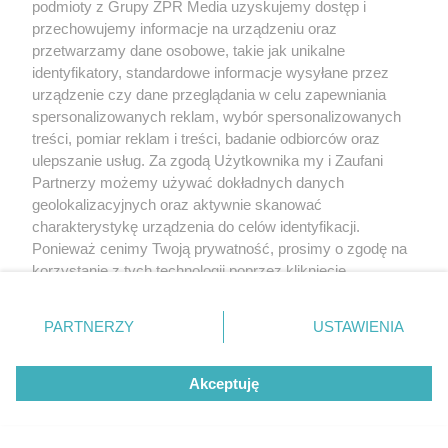
podmioty z Grupy ZPR Media uzyskujemy dostęp i
przechowujemy informacje na urządzeniu oraz
przetwarzamy dane osobowe, takie jak unikalne
identyfikatory, standardowe informacje wysyłane przez
urządzenie czy dane przeglądania w celu zapewniania
spersonalizowanych reklam, wybór spersonalizowanych
treści, pomiar reklam i treści, badanie odbiorców oraz
ulepszanie usług. Za zgodą Użytkownika my i Zaufani
Partnerzy możemy używać dokładnych danych
geolokalizacyjnych oraz aktywnie skanować
charakterystykę urządzenia do celów identyfikacji.
Ponieważ cenimy Twoją prywatność, prosimy o zgodę na
korzystanie z tych technologii poprzez kliknięcie
„Akceptuję”. Zgoda jest dobrowolna i zawsze możesz ją
zmienić/wycofać klikając przycisk ustawień prywatności
PARTNERZY
USTAWIENIA
znajdujący się w lewym dolnym rogu strony
. Niektóre
rodzaje przetwarzania danych nie wymagają zgody
Akceptuję
użytkownika, ale masz prawo sprzeciwić się takiemu
przetwarzaniu. Preferencje będą miały zastosowanie tylko
na tej witrynie.