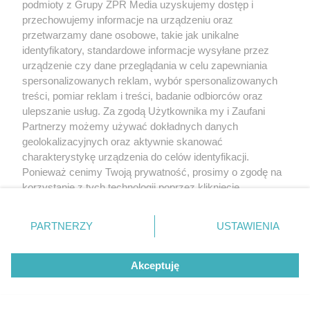
podmioty z Grupy ZPR Media uzyskujemy dostęp i
przechowujemy informacje na urządzeniu oraz
przetwarzamy dane osobowe, takie jak unikalne
identyfikatory, standardowe informacje wysyłane przez
urządzenie czy dane przeglądania w celu zapewniania
spersonalizowanych reklam, wybór spersonalizowanych
treści, pomiar reklam i treści, badanie odbiorców oraz
ulepszanie usług. Za zgodą Użytkownika my i Zaufani
Partnerzy możemy używać dokładnych danych
geolokalizacyjnych oraz aktywnie skanować
charakterystykę urządzenia do celów identyfikacji.
Ponieważ cenimy Twoją prywatność, prosimy o zgodę na
korzystanie z tych technologii poprzez kliknięcie
„Akceptuję”. Zgoda jest dobrowolna i zawsze możesz ją
zmienić/wycofać klikając przycisk ustawień prywatności
PARTNERZY
USTAWIENIA
znajdujący się w lewym dolnym rogu strony
. Niektóre
rodzaje przetwarzania danych nie wymagają zgody
Akceptuję
użytkownika, ale masz prawo sprzeciwić się takiemu
przetwarzaniu. Preferencje będą miały zastosowanie tylko
na tej witrynie.