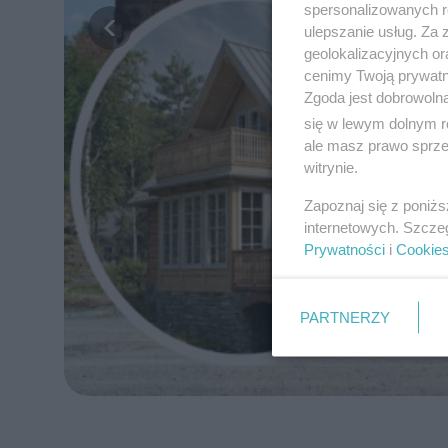
spersonalizowanych re
ulepszanie usług. Za
geolokalizacyjnych or
cenimy Twoją prywatno
Zgoda jest dobrowoln
się w lewym dolnym r
ale masz prawo sprzec
witrynie.
Zapoznaj się z poniż
internetowych. Szcze
Prywatności
i
Cookie
PARTNERZY