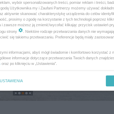
klam, wybór spersonalizowanych treści, pomiar reklam i treści, bad
 zgodą Użytkownika my i Zaufani Partnerzy możemy używać dokład
az aktywnie skanować charakterystykę urządzenia do celów identyfi
ść, prosimy o zgodę na korzystanie z tych technologii poprzez klikn
a i zawsze możesz ją zmienić/wycofać klikając przycisk ustawień pr
ogu strony
. Niektóre rodzaje przetwarzania danych nie wymagaj
iwić się takiemu przetwarzaniu. Preferencje będą miały zastosowanie
szymi informacjami, abyś mógł świadomie i komfortowo korzystać z
gółowe informacje dotyczące przetwarzania Twoich danych znajdzi
s
oraz po kliknięciu w „Ustawienia”.
USTAWIENIA