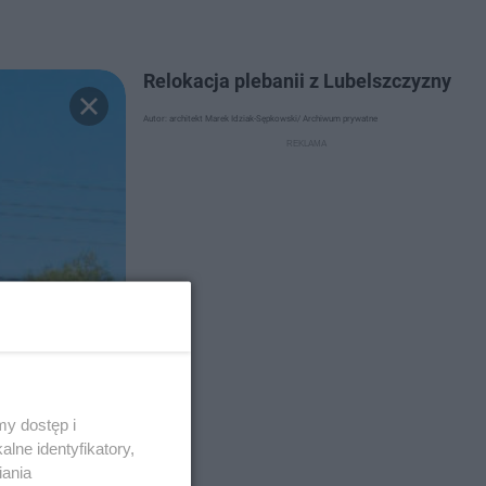
Relokacja plebanii z Lubelszczyzny
Autor: architekt Marek Idziak-Sępkowski/ Archiwum prywatne
y dostęp i
lne identyfikatory,
iania