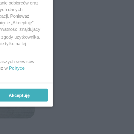
anie odbiorców oraz
nych danych
kacji. Ponieważ
ięcie „Akceptuję”.
ywatności znajdujący
ą zgody użytkownika,
 tylko na tej
 naszych serwisów
esz w
Polityce
Akceptuję