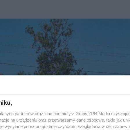
niku,
fanych partnerów oraz inne podmioty z Grupy ZPR Media uzyskujem
cje na urządzeniu oraz przetwarzamy dane osobowe, takie jak unika
je wysyłane przez urządzenie czy dane przeglądania w celu zapewn