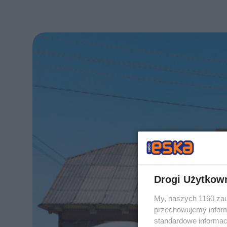
Drogi Użytkow
My, naszych 1160 zau
przechowujemy informa
standardowe informac