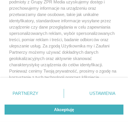
podmioty z Grupy ZPR Media uzyskujemy dostęp i
przechowujemy informacje na urządzeniu oraz
przetwarzamy dane osobowe, takie jak unikalne
identyfikatory, standardowe informacje wysyłane przez
urządzenie czy dane przeglądania w celu zapewniania
spersonalizowanych reklam, wybór spersonalizowanych
treści, pomiar reklam i treści, badanie odbiorców oraz
ulepszanie usług. Za zgodą Użytkownika my i Zaufani
Partnerzy możemy używać dokładnych danych
geolokalizacyjnych oraz aktywnie skanować
charakterystykę urządzenia do celów identyfikacji.
Ponieważ cenimy Twoją prywatność, prosimy o zgodę na
korzystanie z tych technologii poprzez kliknięcie
„Akceptuję”. Zgoda jest dobrowolna i zawsze możesz ją
zmienić/wycofać klikając przycisk ustawień prywatności
PARTNERZY
USTAWIENIA
znajdujący się w lewym dolnym rogu strony
. Niektóre
rodzaje przetwarzania danych nie wymagają zgody
Akceptuję
użytkownika, ale masz prawo sprzeciwić się takiemu
przetwarzaniu. Preferencje będą miały zastosowanie tylko
na tej witrynie.