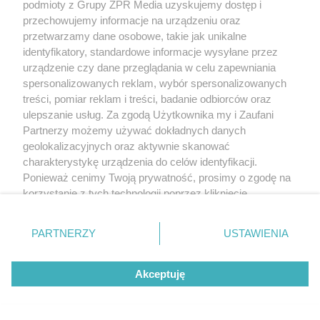
podmioty z Grupy ZPR Media uzyskujemy dostęp i
przechowujemy informacje na urządzeniu oraz
przetwarzamy dane osobowe, takie jak unikalne
identyfikatory, standardowe informacje wysyłane przez
urządzenie czy dane przeglądania w celu zapewniania
spersonalizowanych reklam, wybór spersonalizowanych
treści, pomiar reklam i treści, badanie odbiorców oraz
ulepszanie usług. Za zgodą Użytkownika my i Zaufani
Partnerzy możemy używać dokładnych danych
geolokalizacyjnych oraz aktywnie skanować
charakterystykę urządzenia do celów identyfikacji.
Ponieważ cenimy Twoją prywatność, prosimy o zgodę na
korzystanie z tych technologii poprzez kliknięcie
„Akceptuję”. Zgoda jest dobrowolna i zawsze możesz ją
zmienić/wycofać klikając przycisk ustawień prywatności
PARTNERZY
USTAWIENIA
znajdujący się w lewym dolnym rogu strony
. Niektóre
rodzaje przetwarzania danych nie wymagają zgody
Akceptuję
użytkownika, ale masz prawo sprzeciwić się takiemu
przetwarzaniu. Preferencje będą miały zastosowanie tylko
na tej witrynie.