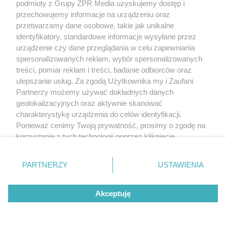
podmioty z Grupy ZPR Media uzyskujemy dostęp i
przechowujemy informacje na urządzeniu oraz
przetwarzamy dane osobowe, takie jak unikalne
identyfikatory, standardowe informacje wysyłane przez
urządzenie czy dane przeglądania w celu zapewniania
spersonalizowanych reklam, wybór spersonalizowanych
treści, pomiar reklam i treści, badanie odbiorców oraz
ulepszanie usług. Za zgodą Użytkownika my i Zaufani
Partnerzy możemy używać dokładnych danych
geolokalizacyjnych oraz aktywnie skanować
charakterystykę urządzenia do celów identyfikacji.
Ponieważ cenimy Twoją prywatność, prosimy o zgodę na
korzystanie z tych technologii poprzez kliknięcie
„Akceptuję”. Zgoda jest dobrowolna i zawsze możesz ją
zmienić/wycofać klikając przycisk ustawień prywatności
PARTNERZY
USTAWIENIA
znajdujący się w lewym dolnym rogu strony
. Niektóre
rodzaje przetwarzania danych nie wymagają zgody
Akceptuję
użytkownika, ale masz prawo sprzeciwić się takiemu
przetwarzaniu. Preferencje będą miały zastosowanie tylko
na tej witrynie.