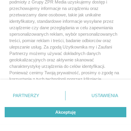
podmioty z Grupy ZPR Media uzyskujemy dostęp i
przechowujemy informacje na urządzeniu oraz
przetwarzamy dane osobowe, takie jak unikalne
identyfikatory, standardowe informacje wysyłane przez
urządzenie czy dane przeglądania w celu zapewniania
spersonalizowanych reklam, wybór spersonalizowanych
treści, pomiar reklam i treści, badanie odbiorców oraz
ulepszanie usług. Za zgodą Użytkownika my i Zaufani
Partnerzy możemy używać dokładnych danych
geolokalizacyjnych oraz aktywnie skanować
charakterystykę urządzenia do celów identyfikacji.
Ponieważ cenimy Twoją prywatność, prosimy o zgodę na
korzystanie z tych technologii poprzez kliknięcie
„Akceptuję”. Zgoda jest dobrowolna i zawsze możesz ją
zmienić/wycofać klikając przycisk ustawień prywatności
PARTNERZY
USTAWIENIA
znajdujący się w lewym dolnym rogu strony
. Niektóre
rodzaje przetwarzania danych nie wymagają zgody
Akceptuję
użytkownika, ale masz prawo sprzeciwić się takiemu
przetwarzaniu. Preferencje będą miały zastosowanie tylko
na tej witrynie.