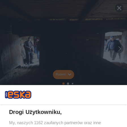
Rozwiń
Drogi Użytkowniku,
My, naszych 1162 zaufanych partnerów oraz inne