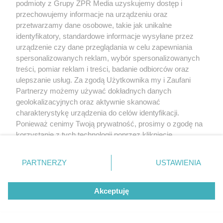
podmioty z Grupy ZPR Media uzyskujemy dostęp i
przechowujemy informacje na urządzeniu oraz
przetwarzamy dane osobowe, takie jak unikalne
identyfikatory, standardowe informacje wysyłane przez
urządzenie czy dane przeglądania w celu zapewniania
spersonalizowanych reklam, wybór spersonalizowanych
treści, pomiar reklam i treści, badanie odbiorców oraz
ulepszanie usług. Za zgodą Użytkownika my i Zaufani
Partnerzy możemy używać dokładnych danych
geolokalizacyjnych oraz aktywnie skanować
charakterystykę urządzenia do celów identyfikacji.
Ponieważ cenimy Twoją prywatność, prosimy o zgodę na
korzystanie z tych technologii poprzez kliknięcie
„Akceptuję”. Zgoda jest dobrowolna i zawsze możesz ją
zmienić/wycofać klikając przycisk ustawień prywatności
PARTNERZY
USTAWIENIA
znajdujący się w lewym dolnym rogu strony
. Niektóre
rodzaje przetwarzania danych nie wymagają zgody
Akceptuję
użytkownika, ale masz prawo sprzeciwić się takiemu
przetwarzaniu. Preferencje będą miały zastosowanie tylko
na tej witrynie.