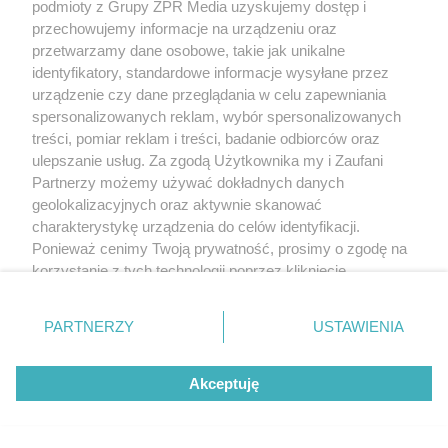
podmioty z Grupy ZPR Media uzyskujemy dostęp i
przechowujemy informacje na urządzeniu oraz
przetwarzamy dane osobowe, takie jak unikalne
identyfikatory, standardowe informacje wysyłane przez
urządzenie czy dane przeglądania w celu zapewniania
spersonalizowanych reklam, wybór spersonalizowanych
treści, pomiar reklam i treści, badanie odbiorców oraz
ulepszanie usług. Za zgodą Użytkownika my i Zaufani
Partnerzy możemy używać dokładnych danych
geolokalizacyjnych oraz aktywnie skanować
charakterystykę urządzenia do celów identyfikacji.
Ponieważ cenimy Twoją prywatność, prosimy o zgodę na
korzystanie z tych technologii poprzez kliknięcie
„Akceptuję”. Zgoda jest dobrowolna i zawsze możesz ją
zmienić/wycofać klikając przycisk ustawień prywatności
PARTNERZY
USTAWIENIA
znajdujący się w lewym dolnym rogu strony
. Niektóre
rodzaje przetwarzania danych nie wymagają zgody
Akceptuję
użytkownika, ale masz prawo sprzeciwić się takiemu
przetwarzaniu. Preferencje będą miały zastosowanie tylko
na tej witrynie.