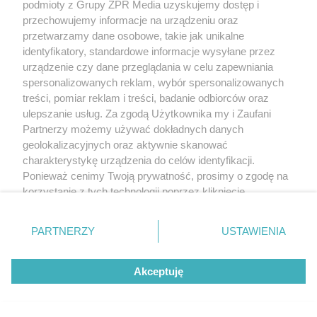
podmioty z Grupy ZPR Media uzyskujemy dostęp i
przechowujemy informacje na urządzeniu oraz
przetwarzamy dane osobowe, takie jak unikalne
identyfikatory, standardowe informacje wysyłane przez
urządzenie czy dane przeglądania w celu zapewniania
spersonalizowanych reklam, wybór spersonalizowanych
treści, pomiar reklam i treści, badanie odbiorców oraz
ulepszanie usług. Za zgodą Użytkownika my i Zaufani
Partnerzy możemy używać dokładnych danych
geolokalizacyjnych oraz aktywnie skanować
charakterystykę urządzenia do celów identyfikacji.
Ponieważ cenimy Twoją prywatność, prosimy o zgodę na
korzystanie z tych technologii poprzez kliknięcie
„Akceptuję”. Zgoda jest dobrowolna i zawsze możesz ją
zmienić/wycofać klikając przycisk ustawień prywatności
PARTNERZY
USTAWIENIA
znajdujący się w lewym dolnym rogu strony
. Niektóre
rodzaje przetwarzania danych nie wymagają zgody
Akceptuję
użytkownika, ale masz prawo sprzeciwić się takiemu
przetwarzaniu. Preferencje będą miały zastosowanie tylko
na tej witrynie.