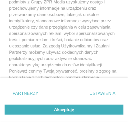
podmioty z Grupy ZPR Media uzyskujemy dostęp i
przechowujemy informacje na urządzeniu oraz
przetwarzamy dane osobowe, takie jak unikalne
identyfikatory, standardowe informacje wysyłane przez
urządzenie czy dane przeglądania w celu zapewniania
spersonalizowanych reklam, wybór spersonalizowanych
treści, pomiar reklam i treści, badanie odbiorców oraz
ulepszanie usług. Za zgodą Użytkownika my i Zaufani
Partnerzy możemy używać dokładnych danych
geolokalizacyjnych oraz aktywnie skanować
charakterystykę urządzenia do celów identyfikacji.
Ponieważ cenimy Twoją prywatność, prosimy o zgodę na
korzystanie z tych technologii poprzez kliknięcie
„Akceptuję”. Zgoda jest dobrowolna i zawsze możesz ją
zmienić/wycofać klikając przycisk ustawień prywatności
PARTNERZY
USTAWIENIA
znajdujący się w lewym dolnym rogu strony
. Niektóre
rodzaje przetwarzania danych nie wymagają zgody
Akceptuję
użytkownika, ale masz prawo sprzeciwić się takiemu
przetwarzaniu. Preferencje będą miały zastosowanie tylko
na tej witrynie.