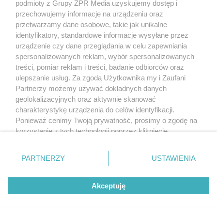
podmioty z Grupy ZPR Media uzyskujemy dostęp i
przechowujemy informacje na urządzeniu oraz
przetwarzamy dane osobowe, takie jak unikalne
identyfikatory, standardowe informacje wysyłane przez
urządzenie czy dane przeglądania w celu zapewniania
spersonalizowanych reklam, wybór spersonalizowanych
treści, pomiar reklam i treści, badanie odbiorców oraz
ulepszanie usług. Za zgodą Użytkownika my i Zaufani
Partnerzy możemy używać dokładnych danych
geolokalizacyjnych oraz aktywnie skanować
charakterystykę urządzenia do celów identyfikacji.
Ponieważ cenimy Twoją prywatność, prosimy o zgodę na
korzystanie z tych technologii poprzez kliknięcie
„Akceptuję”. Zgoda jest dobrowolna i zawsze możesz ją
zmienić/wycofać klikając przycisk ustawień prywatności
PARTNERZY
USTAWIENIA
znajdujący się w lewym dolnym rogu strony
. Niektóre
rodzaje przetwarzania danych nie wymagają zgody
Akceptuję
użytkownika, ale masz prawo sprzeciwić się takiemu
przetwarzaniu. Preferencje będą miały zastosowanie tylko
na tej witrynie.