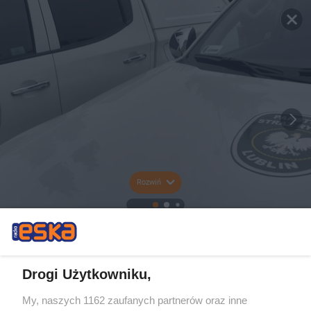
Rozwiń
Drogi Użytkowniku,
My, naszych 1162 zaufanych partnerów oraz inne