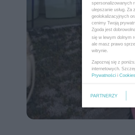
spersonalizowanych re
ulepszanie usług. Za
geolokalizacyjnych or
cenimy Twoją prywatno
Zgoda jest dobrowoln
się w lewym dolnym r
ale masz prawo sprzec
witrynie.
Zapoznaj się z poniż
internetowych. Szcze
Prywatności
i
Cookie
PARTNERZY