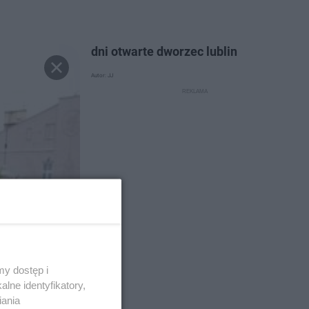
dni otwarte dworzec lublin
Autor: JJ
y dostęp i
lne identyfikatory,
iania