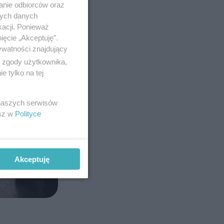
anie odbiorców oraz
nych danych
kacji. Ponieważ
ięcie „Akceptuję”.
ywatności znajdujący
ą zgody użytkownika,
 tylko na tej
 naszych serwisów
esz w
Polityce
Akceptuję