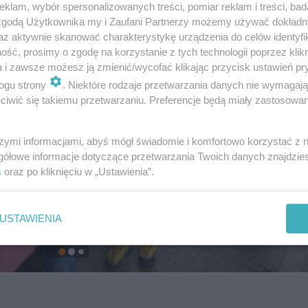
klam, wybór spersonalizowanych treści, pomiar reklam i treści, bad
 zgodą Użytkownika my i Zaufani Partnerzy możemy używać dokład
az aktywnie skanować charakterystykę urządzenia do celów identyfi
ść, prosimy o zgodę na korzystanie z tych technologii poprzez klikn
a i zawsze możesz ją zmienić/wycofać klikając przycisk ustawień pr
ogu strony
. Niektóre rodzaje przetwarzania danych nie wymagaj
iwić się takiemu przetwarzaniu. Preferencje będą miały zastosowanie
szymi informacjami, abyś mógł świadomie i komfortowo korzystać z
gółowe informacje dotyczące przetwarzania Twoich danych znajdzi
s
oraz po kliknięciu w „Ustawienia”.
USTAWIENIA