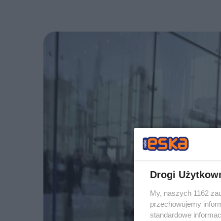
Drogi Użytkow
My, naszych 1162 zau
przechowujemy informa
standardowe informac