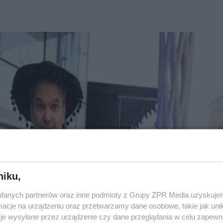
niku,
fanych partnerów oraz inne podmioty z Grupy ZPR Media uzyskujem
cje na urządzeniu oraz przetwarzamy dane osobowe, takie jak unika
je wysyłane przez urządzenie czy dane przeglądania w celu zapewn