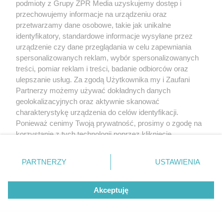
podmioty z Grupy ZPR Media uzyskujemy dostęp i
przechowujemy informacje na urządzeniu oraz
przetwarzamy dane osobowe, takie jak unikalne
identyfikatory, standardowe informacje wysyłane przez
urządzenie czy dane przeglądania w celu zapewniania
spersonalizowanych reklam, wybór spersonalizowanych
treści, pomiar reklam i treści, badanie odbiorców oraz
ulepszanie usług. Za zgodą Użytkownika my i Zaufani
Partnerzy możemy używać dokładnych danych
geolokalizacyjnych oraz aktywnie skanować
charakterystykę urządzenia do celów identyfikacji.
Ponieważ cenimy Twoją prywatność, prosimy o zgodę na
korzystanie z tych technologii poprzez kliknięcie
„Akceptuję”. Zgoda jest dobrowolna i zawsze możesz ją
zmienić/wycofać klikając przycisk ustawień prywatności
PARTNERZY
USTAWIENIA
znajdujący się w lewym dolnym rogu strony
. Niektóre
rodzaje przetwarzania danych nie wymagają zgody
Akceptuję
użytkownika, ale masz prawo sprzeciwić się takiemu
przetwarzaniu. Preferencje będą miały zastosowanie tylko
na tej witrynie.