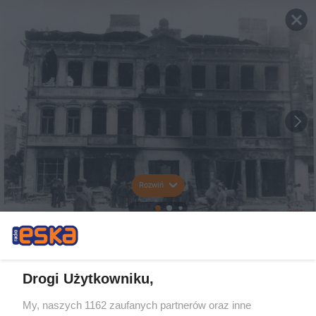
Rozwiń
Drogi Użytkowniku,
My, naszych 1162 zaufanych partnerów oraz inne