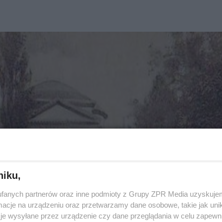
niku,
fanych partnerów oraz inne podmioty z Grupy ZPR Media uzyskujem
cje na urządzeniu oraz przetwarzamy dane osobowe, takie jak unika
je wysyłane przez urządzenie czy dane przeglądania w celu zapewn