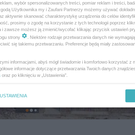
klam, wybór spersonalizowanych treści, pomiar reklam i treści, bad
 zgodą Użytkownika my i Zaufani Partnerzy możemy używać dokład
az aktywnie skanować charakterystykę urządzenia do celów identyfi
ść, prosimy o zgodę na korzystanie z tych technologii poprzez klikn
a i zawsze możesz ją zmienić/wycofać klikając przycisk ustawień pr
ogu strony
. Niektóre rodzaje przetwarzania danych nie wymagaj
iwić się takiemu przetwarzaniu. Preferencje będą miały zastosowanie
szymi informacjami, abyś mógł świadomie i komfortowo korzystać z
gółowe informacje dotyczące przetwarzania Twoich danych znajdzi
s
oraz po kliknięciu w „Ustawienia”.
USTAWIENIA