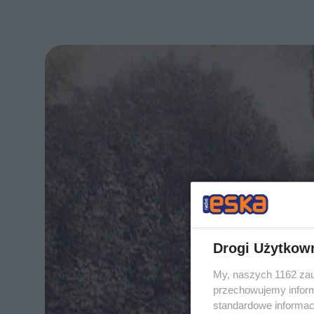
Drogi Użytkow
My, naszych 1162 zau
przechowujemy informa
standardowe informac