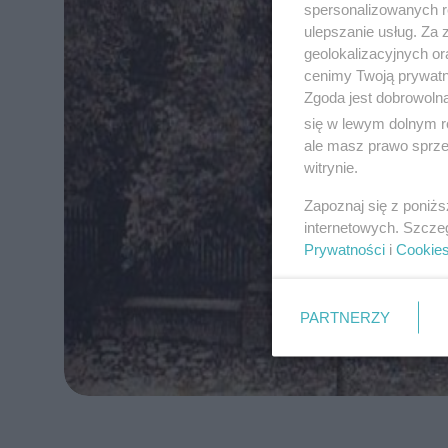
spersonalizowanych re
ulepszanie usług. Za
geolokalizacyjnych or
cenimy Twoją prywatno
Zgoda jest dobrowoln
się w lewym dolnym r
ale masz prawo sprzec
witrynie.
Zapoznaj się z poniż
internetowych. Szcze
Prywatności
i
Cookie
PARTNERZY