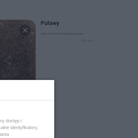
Puławy
Autor: Fotopolska/ Archiwum prywatne
y dostęp i
lne identyfikatory,
iania