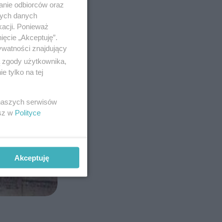
anie odbiorców oraz
nych danych
kacji. Ponieważ
ięcie „Akceptuję”.
ywatności znajdujący
ą zgody użytkownika,
 tylko na tej
 naszych serwisów
esz w
Polityce
Akceptuję