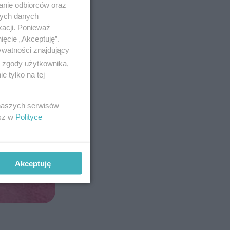
anie odbiorców oraz
nych danych
kacji. Ponieważ
ięcie „Akceptuję”.
ywatności znajdujący
ą zgody użytkownika,
 tylko na tej
 naszych serwisów
esz w
Polityce
Akceptuję