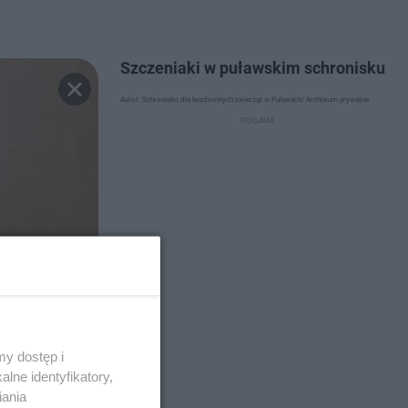
Szczeniaki w puławskim schronisku
Autor: Schronisko dla bezdomnych zwierząt w Puławach/ Archiwum prywatne
y dostęp i
lne identyfikatory,
iania