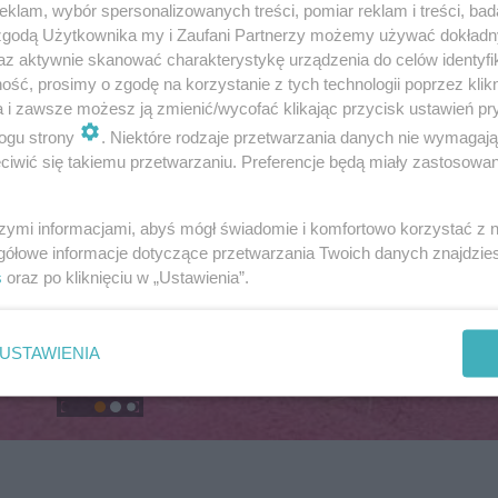
klam, wybór spersonalizowanych treści, pomiar reklam i treści, bad
 zgodą Użytkownika my i Zaufani Partnerzy możemy używać dokład
az aktywnie skanować charakterystykę urządzenia do celów identyfi
ść, prosimy o zgodę na korzystanie z tych technologii poprzez klikn
a i zawsze możesz ją zmienić/wycofać klikając przycisk ustawień pr
ogu strony
. Niektóre rodzaje przetwarzania danych nie wymagaj
iwić się takiemu przetwarzaniu. Preferencje będą miały zastosowanie
szymi informacjami, abyś mógł świadomie i komfortowo korzystać z
gółowe informacje dotyczące przetwarzania Twoich danych znajdzi
s
oraz po kliknięciu w „Ustawienia”.
USTAWIENIA