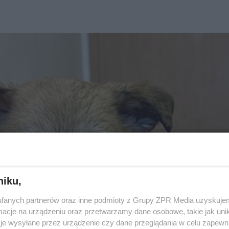
niku,
fanych partnerów oraz inne podmioty z Grupy ZPR Media uzyskujem
cje na urządzeniu oraz przetwarzamy dane osobowe, takie jak unika
je wysyłane przez urządzenie czy dane przeglądania w celu zapewn