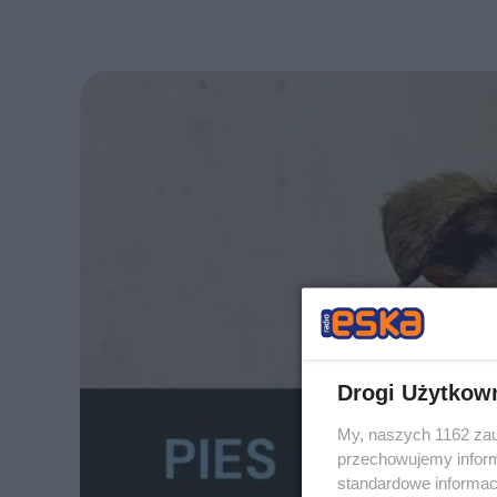
Drogi Użytkow
My, naszych 1162 zau
przechowujemy informa
standardowe informac