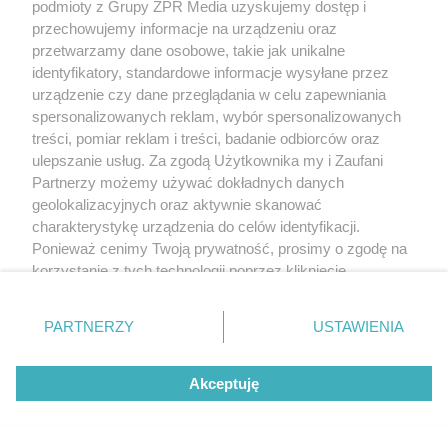
podmioty z Grupy ZPR Media uzyskujemy dostęp i
przechowujemy informacje na urządzeniu oraz
przetwarzamy dane osobowe, takie jak unikalne
identyfikatory, standardowe informacje wysyłane przez
urządzenie czy dane przeglądania w celu zapewniania
spersonalizowanych reklam, wybór spersonalizowanych
treści, pomiar reklam i treści, badanie odbiorców oraz
ulepszanie usług. Za zgodą Użytkownika my i Zaufani
Partnerzy możemy używać dokładnych danych
geolokalizacyjnych oraz aktywnie skanować
charakterystykę urządzenia do celów identyfikacji.
Ponieważ cenimy Twoją prywatność, prosimy o zgodę na
korzystanie z tych technologii poprzez kliknięcie
„Akceptuję”. Zgoda jest dobrowolna i zawsze możesz ją
zmienić/wycofać klikając przycisk ustawień prywatności
PARTNERZY
USTAWIENIA
znajdujący się w lewym dolnym rogu strony
. Niektóre
rodzaje przetwarzania danych nie wymagają zgody
Akceptuję
użytkownika, ale masz prawo sprzeciwić się takiemu
przetwarzaniu. Preferencje będą miały zastosowanie tylko
na tej witrynie.