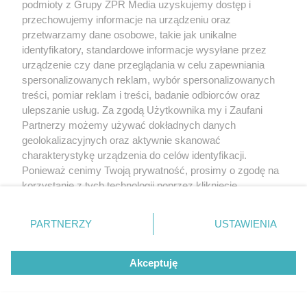
podmioty z Grupy ZPR Media uzyskujemy dostęp i
przechowujemy informacje na urządzeniu oraz
przetwarzamy dane osobowe, takie jak unikalne
identyfikatory, standardowe informacje wysyłane przez
urządzenie czy dane przeglądania w celu zapewniania
spersonalizowanych reklam, wybór spersonalizowanych
treści, pomiar reklam i treści, badanie odbiorców oraz
ulepszanie usług. Za zgodą Użytkownika my i Zaufani
Partnerzy możemy używać dokładnych danych
geolokalizacyjnych oraz aktywnie skanować
charakterystykę urządzenia do celów identyfikacji.
Ponieważ cenimy Twoją prywatność, prosimy o zgodę na
korzystanie z tych technologii poprzez kliknięcie
„Akceptuję”. Zgoda jest dobrowolna i zawsze możesz ją
zmienić/wycofać klikając przycisk ustawień prywatności
PARTNERZY
USTAWIENIA
znajdujący się w lewym dolnym rogu strony
. Niektóre
rodzaje przetwarzania danych nie wymagają zgody
Akceptuję
użytkownika, ale masz prawo sprzeciwić się takiemu
przetwarzaniu. Preferencje będą miały zastosowanie tylko
na tej witrynie.