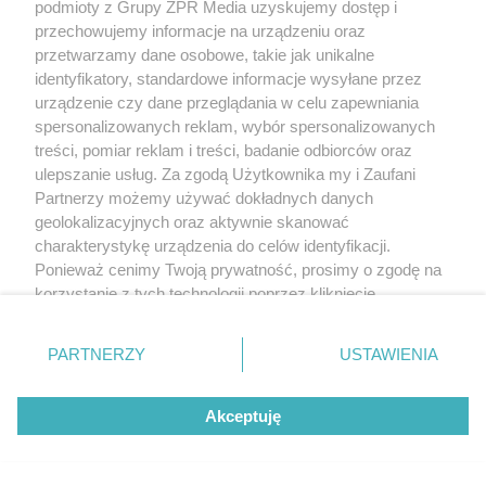
podmioty z Grupy ZPR Media uzyskujemy dostęp i
przechowujemy informacje na urządzeniu oraz
przetwarzamy dane osobowe, takie jak unikalne
identyfikatory, standardowe informacje wysyłane przez
urządzenie czy dane przeglądania w celu zapewniania
spersonalizowanych reklam, wybór spersonalizowanych
treści, pomiar reklam i treści, badanie odbiorców oraz
ulepszanie usług. Za zgodą Użytkownika my i Zaufani
Partnerzy możemy używać dokładnych danych
geolokalizacyjnych oraz aktywnie skanować
charakterystykę urządzenia do celów identyfikacji.
Ponieważ cenimy Twoją prywatność, prosimy o zgodę na
korzystanie z tych technologii poprzez kliknięcie
„Akceptuję”. Zgoda jest dobrowolna i zawsze możesz ją
zmienić/wycofać klikając przycisk ustawień prywatności
PARTNERZY
USTAWIENIA
znajdujący się w lewym dolnym rogu strony
. Niektóre
rodzaje przetwarzania danych nie wymagają zgody
Akceptuję
użytkownika, ale masz prawo sprzeciwić się takiemu
przetwarzaniu. Preferencje będą miały zastosowanie tylko
na tej witrynie.