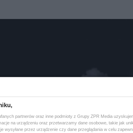
niku,
fanych partnerów oraz inne podmioty z Grupy ZPR Media uzyskujem
cje na urządzeniu oraz przetwarzamy dane osobowe, takie jak unika
je wysyłane przez urządzenie czy dane przeglądania w celu zapewn