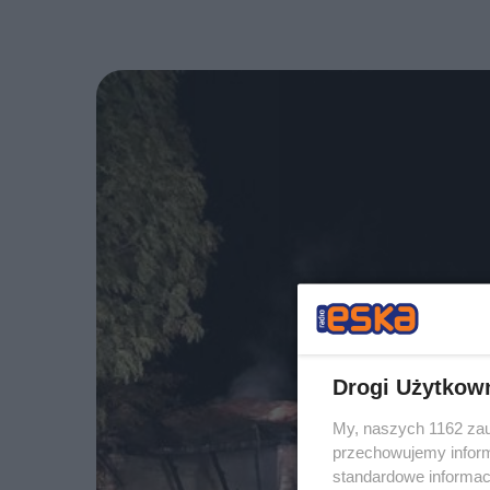
Drogi Użytkow
My, naszych 1162 zau
przechowujemy informa
standardowe informac