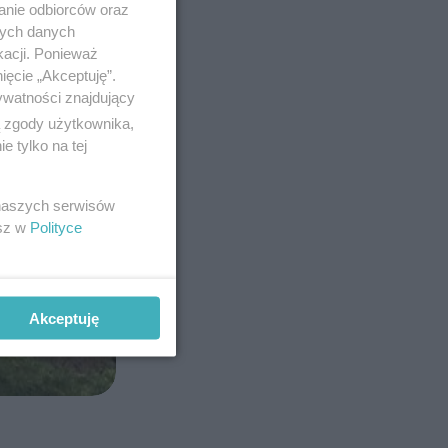
anie odbiorców oraz
nych danych
kacji. Ponieważ
ięcie „Akceptuję”.
ywatności znajdujący
ą zgody użytkownika,
 tylko na tej
 naszych serwisów
esz w
Polityce
Akceptuję