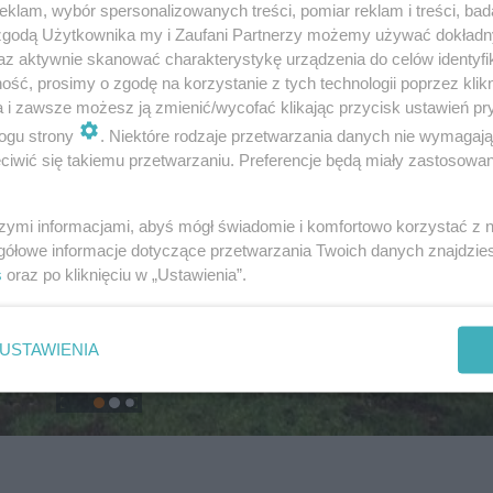
klam, wybór spersonalizowanych treści, pomiar reklam i treści, bad
 zgodą Użytkownika my i Zaufani Partnerzy możemy używać dokład
az aktywnie skanować charakterystykę urządzenia do celów identyfi
ść, prosimy o zgodę na korzystanie z tych technologii poprzez klikn
a i zawsze możesz ją zmienić/wycofać klikając przycisk ustawień pr
ogu strony
. Niektóre rodzaje przetwarzania danych nie wymagaj
iwić się takiemu przetwarzaniu. Preferencje będą miały zastosowanie
szymi informacjami, abyś mógł świadomie i komfortowo korzystać z
gółowe informacje dotyczące przetwarzania Twoich danych znajdzi
s
oraz po kliknięciu w „Ustawienia”.
USTAWIENIA