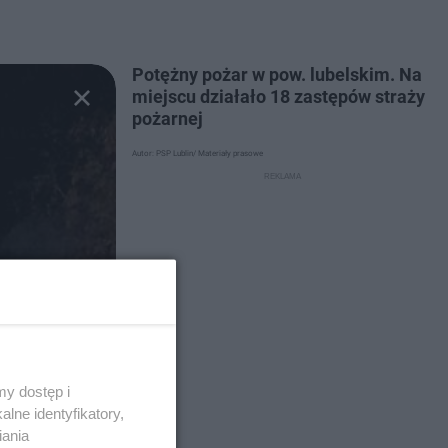
Potężny pożar w pow. lubelskim. Na
miejscu działało 18 zastępów straży
pożarnej
Autor: PSP Lublin/ Materiały prasowe
y dostęp i
lne identyfikatory,
iania