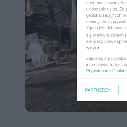
spersonalizowanych re
ulepszanie usług. Za
geolokalizacyjnych or
cenimy Twoją prywatno
Zgoda jest dobrowoln
się w lewym dolnym r
ale masz prawo sprzec
witrynie.
Zapoznaj się z poniż
internetowych. Szcze
Prywatności
i
Cookie
PARTNERZY