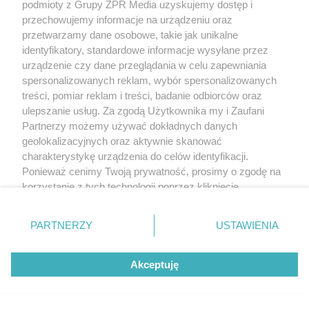
podmioty z Grupy ZPR Media uzyskujemy dostęp i
przechowujemy informacje na urządzeniu oraz
przetwarzamy dane osobowe, takie jak unikalne
identyfikatory, standardowe informacje wysyłane przez
urządzenie czy dane przeglądania w celu zapewniania
spersonalizowanych reklam, wybór spersonalizowanych
treści, pomiar reklam i treści, badanie odbiorców oraz
ulepszanie usług. Za zgodą Użytkownika my i Zaufani
Partnerzy możemy używać dokładnych danych
geolokalizacyjnych oraz aktywnie skanować
charakterystykę urządzenia do celów identyfikacji.
Ponieważ cenimy Twoją prywatność, prosimy o zgodę na
korzystanie z tych technologii poprzez kliknięcie
„Akceptuję”. Zgoda jest dobrowolna i zawsze możesz ją
zmienić/wycofać klikając przycisk ustawień prywatności
PARTNERZY
USTAWIENIA
znajdujący się w lewym dolnym rogu strony
. Niektóre
rodzaje przetwarzania danych nie wymagają zgody
Akceptuję
użytkownika, ale masz prawo sprzeciwić się takiemu
przetwarzaniu. Preferencje będą miały zastosowanie tylko
na tej witrynie.