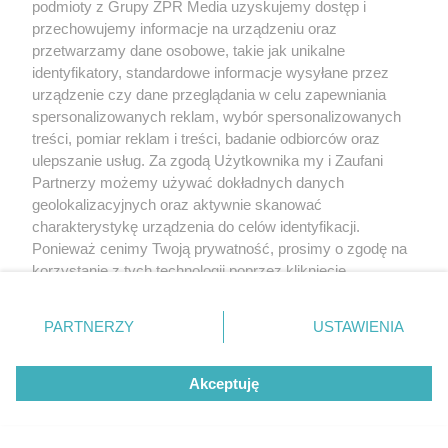
podmioty z Grupy ZPR Media uzyskujemy dostęp i
przechowujemy informacje na urządzeniu oraz
przetwarzamy dane osobowe, takie jak unikalne
identyfikatory, standardowe informacje wysyłane przez
urządzenie czy dane przeglądania w celu zapewniania
spersonalizowanych reklam, wybór spersonalizowanych
treści, pomiar reklam i treści, badanie odbiorców oraz
ulepszanie usług. Za zgodą Użytkownika my i Zaufani
Partnerzy możemy używać dokładnych danych
geolokalizacyjnych oraz aktywnie skanować
charakterystykę urządzenia do celów identyfikacji.
Ponieważ cenimy Twoją prywatność, prosimy o zgodę na
korzystanie z tych technologii poprzez kliknięcie
„Akceptuję”. Zgoda jest dobrowolna i zawsze możesz ją
zmienić/wycofać klikając przycisk ustawień prywatności
PARTNERZY
USTAWIENIA
znajdujący się w lewym dolnym rogu strony
. Niektóre
rodzaje przetwarzania danych nie wymagają zgody
Akceptuję
użytkownika, ale masz prawo sprzeciwić się takiemu
przetwarzaniu. Preferencje będą miały zastosowanie tylko
na tej witrynie.