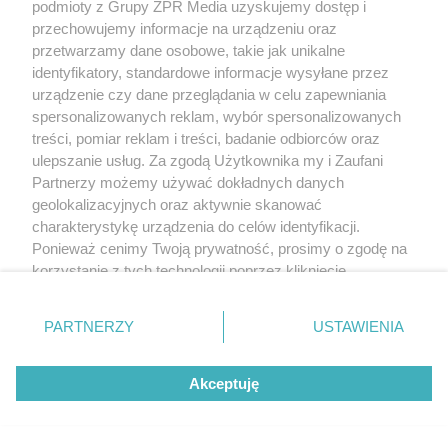
podmioty z Grupy ZPR Media uzyskujemy dostęp i
przechowujemy informacje na urządzeniu oraz
przetwarzamy dane osobowe, takie jak unikalne
identyfikatory, standardowe informacje wysyłane przez
urządzenie czy dane przeglądania w celu zapewniania
spersonalizowanych reklam, wybór spersonalizowanych
treści, pomiar reklam i treści, badanie odbiorców oraz
ulepszanie usług. Za zgodą Użytkownika my i Zaufani
Partnerzy możemy używać dokładnych danych
geolokalizacyjnych oraz aktywnie skanować
charakterystykę urządzenia do celów identyfikacji.
Ponieważ cenimy Twoją prywatność, prosimy o zgodę na
korzystanie z tych technologii poprzez kliknięcie
„Akceptuję”. Zgoda jest dobrowolna i zawsze możesz ją
zmienić/wycofać klikając przycisk ustawień prywatności
PARTNERZY
USTAWIENIA
znajdujący się w lewym dolnym rogu strony
. Niektóre
rodzaje przetwarzania danych nie wymagają zgody
Akceptuję
użytkownika, ale masz prawo sprzeciwić się takiemu
przetwarzaniu. Preferencje będą miały zastosowanie tylko
na tej witrynie.