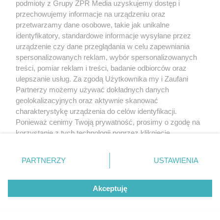
podmioty z Grupy ZPR Media uzyskujemy dostęp i
przechowujemy informacje na urządzeniu oraz
przetwarzamy dane osobowe, takie jak unikalne
identyfikatory, standardowe informacje wysyłane przez
urządzenie czy dane przeglądania w celu zapewniania
spersonalizowanych reklam, wybór spersonalizowanych
treści, pomiar reklam i treści, badanie odbiorców oraz
ulepszanie usług. Za zgodą Użytkownika my i Zaufani
Partnerzy możemy używać dokładnych danych
geolokalizacyjnych oraz aktywnie skanować
charakterystykę urządzenia do celów identyfikacji.
Ponieważ cenimy Twoją prywatność, prosimy o zgodę na
korzystanie z tych technologii poprzez kliknięcie
„Akceptuję”. Zgoda jest dobrowolna i zawsze możesz ją
zmienić/wycofać klikając przycisk ustawień prywatności
PARTNERZY
USTAWIENIA
znajdujący się w lewym dolnym rogu strony
. Niektóre
rodzaje przetwarzania danych nie wymagają zgody
Akceptuję
użytkownika, ale masz prawo sprzeciwić się takiemu
przetwarzaniu. Preferencje będą miały zastosowanie tylko
na tej witrynie.