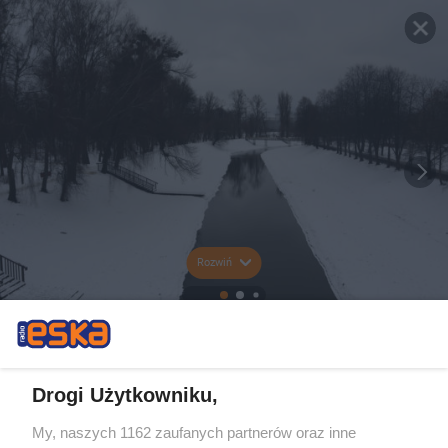
Rozwiń
Drogi Użytkowniku,
My, naszych 1162 zaufanych partnerów oraz inne