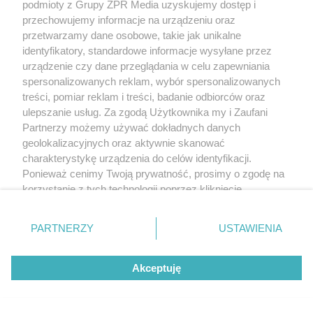
podmioty z Grupy ZPR Media uzyskujemy dostęp i
przechowujemy informacje na urządzeniu oraz
przetwarzamy dane osobowe, takie jak unikalne
identyfikatory, standardowe informacje wysyłane przez
urządzenie czy dane przeglądania w celu zapewniania
spersonalizowanych reklam, wybór spersonalizowanych
treści, pomiar reklam i treści, badanie odbiorców oraz
ulepszanie usług. Za zgodą Użytkownika my i Zaufani
Partnerzy możemy używać dokładnych danych
geolokalizacyjnych oraz aktywnie skanować
charakterystykę urządzenia do celów identyfikacji.
Ponieważ cenimy Twoją prywatność, prosimy o zgodę na
korzystanie z tych technologii poprzez kliknięcie
„Akceptuję”. Zgoda jest dobrowolna i zawsze możesz ją
zmienić/wycofać klikając przycisk ustawień prywatności
PARTNERZY
USTAWIENIA
znajdujący się w lewym dolnym rogu strony
. Niektóre
rodzaje przetwarzania danych nie wymagają zgody
Akceptuję
użytkownika, ale masz prawo sprzeciwić się takiemu
przetwarzaniu. Preferencje będą miały zastosowanie tylko
na tej witrynie.