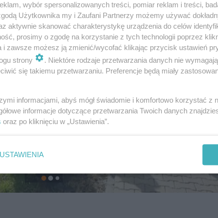
klam, wybór spersonalizowanych treści, pomiar reklam i treści, bad
 zgodą Użytkownika my i Zaufani Partnerzy możemy używać dokład
az aktywnie skanować charakterystykę urządzenia do celów identyfi
ść, prosimy o zgodę na korzystanie z tych technologii poprzez klikn
a i zawsze możesz ją zmienić/wycofać klikając przycisk ustawień pr
ogu strony
. Niektóre rodzaje przetwarzania danych nie wymagaj
iwić się takiemu przetwarzaniu. Preferencje będą miały zastosowanie
szymi informacjami, abyś mógł świadomie i komfortowo korzystać z
gółowe informacje dotyczące przetwarzania Twoich danych znajdzi
s
oraz po kliknięciu w „Ustawienia”.
USTAWIENIA