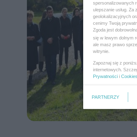
spersonalizowanych re
ulepszanie usług. Za
geolokalizacyjnych or
cenimy Twoją prywatno
Zgoda jest dobrowoln
się w lewym dolnym r
ale masz prawo sprzec
witrynie.
Zapoznaj się z poniż
internetowych. Szcze
Prywatności
i
Cookie
PARTNERZY