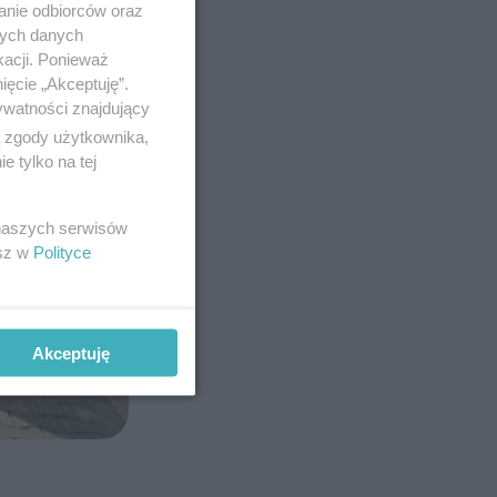
anie odbiorców oraz
nych danych
kacji. Ponieważ
ięcie „Akceptuję”.
ywatności znajdujący
ą zgody użytkownika,
 tylko na tej
 naszych serwisów
esz w
Polityce
Akceptuję