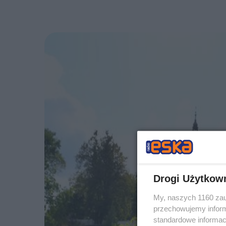
Drogi Użytkow
My, naszych 1160 zau
przechowujemy informa
standardowe informac