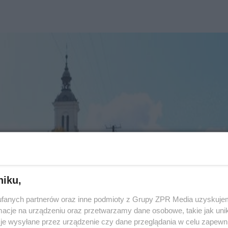
niku,
fanych partnerów oraz inne podmioty z Grupy ZPR Media uzyskujem
cje na urządzeniu oraz przetwarzamy dane osobowe, takie jak unika
je wysyłane przez urządzenie czy dane przeglądania w celu zapewn