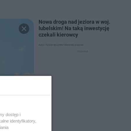
Nowa droga nad jeziora w woj.
lubelskim! Na taką inwestycję
czekali kierowcy
Autor: Powiat łęczyński/ Materiały prasowe
y dostęp i
lne identyfikatory,
iania