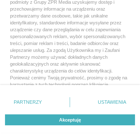
podmioty z Grupy ZPR Media uzyskujemy dostęp i
przechowujemy informacje na urządzeniu oraz
przetwarzamy dane osobowe, takie jak unikalne
identyfikatory, standardowe informacje wysyłane przez
urządzenie czy dane przeglądania w celu zapewniania
spersonalizowanych reklam, wybór spersonalizowanych
treści, pomiar reklam i treści, badanie odbiorców oraz
ulepszanie usług. Za zgodą Użytkownika my i Zaufani
Partnerzy możemy używać dokładnych danych
geolokalizacyjnych oraz aktywnie skanować
charakterystykę urządzenia do celów identyfikacji.
Ponieważ cenimy Twoją prywatność, prosimy o zgodę na
korzystanie z tych technologii poprzez kliknięcie
„Akceptuję”. Zgoda jest dobrowolna i zawsze możesz ją
zmienić/wycofać klikając przycisk ustawień prywatności
PARTNERZY
USTAWIENIA
znajdujący się w lewym dolnym rogu strony
. Niektóre
rodzaje przetwarzania danych nie wymagają zgody
Akceptuję
użytkownika, ale masz prawo sprzeciwić się takiemu
przetwarzaniu. Preferencje będą miały zastosowanie tylko
na tej witrynie.